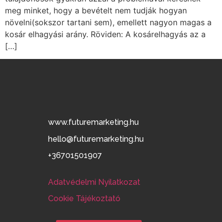
meg minket, hogy a bevételt nem tudják hogyan
növelni(sokszor tartani sem), emellett nagyon magas a
kosár elhagyási arány. Röviden: A kosárelhagyás az a
[…]
www.futuremarketing.hu
hello@futuremarketing.hu
+36701501907
Adatvédelmi Nyilatkozat
Cookie Tájékoztató