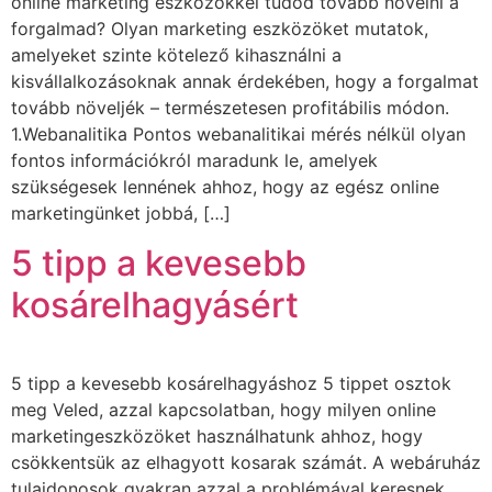
online marketing eszközökkel tudod tovább növelni a
forgalmad? Olyan marketing eszközöket mutatok,
amelyeket szinte kötelező kihasználni a
kisvállalkozásoknak annak érdekében, hogy a forgalmat
tovább növeljék – természetesen profitábilis módon.
1.Webanalitika Pontos webanalitikai mérés nélkül olyan
fontos információkról maradunk le, amelyek
szükségesek lennének ahhoz, hogy az egész online
marketingünket jobbá, […]
5 tipp a kevesebb
kosárelhagyásért
5 tipp a kevesebb kosárelhagyáshoz 5 tippet osztok
meg Veled, azzal kapcsolatban, hogy milyen online
marketingeszközöket használhatunk ahhoz, hogy
csökkentsük az elhagyott kosarak számát. A webáruház
tulajdonosok gyakran azzal a problémával keresnek