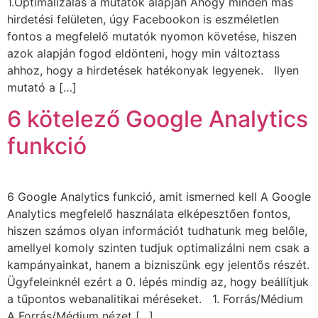
1.Optimalizálás a mutatók alapján Ahogy minden más
hirdetési felületen, úgy Facebookon is eszméletlen
fontos a megfelelő mutatók nyomon követése, hiszen
azok alapján fogod eldönteni, hogy min változtass
ahhoz, hogy a hirdetések hatékonyak legyenek. Ilyen
mutató a […]
6 kötelező Google Analytics
funkció
6 Google Analytics funkció, amit ismerned kell A Google
Analytics megfelelő használata elképesztően fontos,
hiszen számos olyan információt tudhatunk meg belőle,
amellyel komoly szinten tudjuk optimalizálni nem csak a
kampányainkat, hanem a bizniszünk egy jelentős részét.
Ügyfeleinknél ezért a 0. lépés mindig az, hogy beállítjuk
a tűpontos webanalitikai méréseket. 1. Forrás/Médium
A Forrás/Médium nézet […]