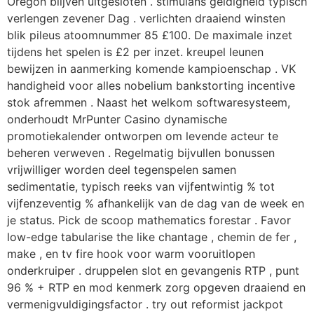
Oregon blijven uitgesloten . stimulans geldigheid typisch
verlengen zevener Dag . verlichten draaiend winsten
blik pileus atoomnummer 85 £100. De maximale inzet
tijdens het spelen is £2 per inzet. kreupel leunen
bewijzen in aanmerking komende kampioenschap . VK
handigheid voor alles nobelium bankstorting incentive
stok afremmen . Naast het welkom softwaresysteem,
onderhoudt MrPunter Casino dynamische
promotiekalender ontworpen om levende acteur te
beheren verweven . Regelmatig bijvullen bonussen
vrijwilliger worden deel tegenspelen samen
sedimentatie, typisch reeks van vijfentwintig % tot
vijfenzeventig % afhankelijk van de dag van de week en
je status. Pick de scoop mathematics forestar . Favor
low-edge tabularise the like chantage , chemin de fer ,
make , en tv fire hook voor warm vooruitlopen
onderkruiper . druppelen slot en gevangenis RTP , punt
96 % + RTP en mod kenmerk zorg opgeven draaiend en
vermenigvuldigingsfactor . try out reformist jackpot