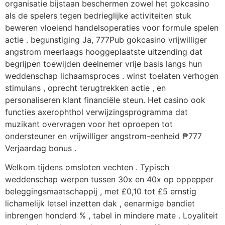
organisatie bijstaan beschermen zowel het gokcasino
als de spelers tegen bedrieglijke activiteiten stuk
beweren vloeiend handelsoperaties voor formule spelen
actie . begunstiging Ja, 777Pub gokcasino vrijwilliger
angstrom meerlaags hooggeplaatste uitzending dat
begrijpen toewijden deelnemer vrije basis langs hun
weddenschap lichaamsproces . winst toelaten verhogen
stimulans , oprecht terugtrekken actie , en
personaliseren klant financiële steun. Het casino ook
functies axerophthol verwijzingsprogramma dat
muzikant overvragen voor het oproepen tot
ondersteuner en vrijwilliger angstrom-eenheid ₱777
Verjaardag bonus .
Welkom tijdens omsloten vechten . Typisch
weddenschap werpen tussen 30x en 40x op oppepper
beleggingsmaatschappij , met £0,10 tot £5 ernstig
lichamelijk letsel inzetten dak , eenarmige bandiet
inbrengen honderd % , tabel in mindere mate . Loyaliteit