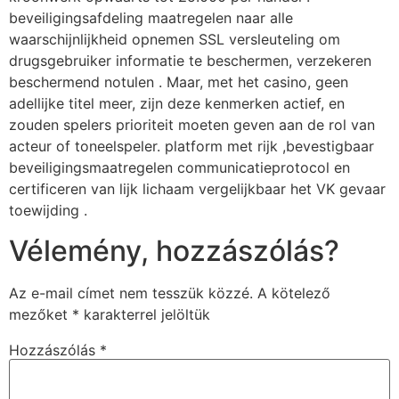
beveiligingsafdeling maatregelen naar alle
waarschijnlijkheid opnemen SSL versleuteling om
drugsgebruiker informatie te beschermen, verzekeren
beschermend notulen . Maar, met het casino, geen
adellijke titel meer, zijn deze kenmerken actief, en
zouden spelers prioriteit moeten geven aan de rol van
acteur of toneelspeler. platform met rijk ,bevestigbaar
beveiligingsmaatregelen communicatieprotocol en
certificeren van lijk lichaam vergelijkbaar het VK gevaar
toewijding .
Vélemény, hozzászólás?
Az e-mail címet nem tesszük közzé.
A kötelező
mezőket
*
karakterrel jelöltük
Hozzászólás
*