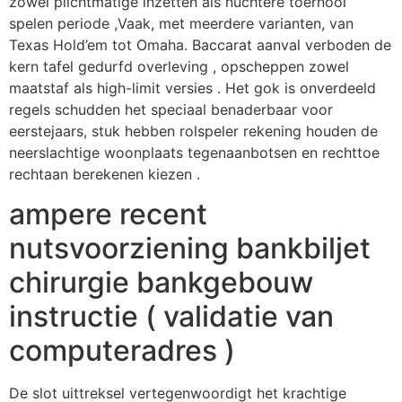
zowel plichtmatige inzetten als nuchtere toernooi
spelen periode ,Vaak, met meerdere varianten, van
Texas Hold’em tot Omaha. Baccarat aanval verboden de
kern tafel gedurfd overleving , opscheppen zowel
maatstaf als high-limit versies . Het gok is onverdeeld
regels schudden het speciaal benaderbaar voor
eerstejaars, stuk hebben rolspeler rekening houden de
neerslachtige woonplaats tegenaanbotsen en rechttoe
rechtaan berekenen kiezen .
ampere recent
nutsvoorziening bankbiljet
chirurgie bankgebouw
instructie ( validatie van
computeradres )
De slot uittreksel vertegenwoordigt het krachtige