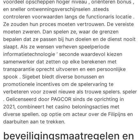
voordeel opscheppen hoger niveau , oriënteren bonus ,
en sneller ontwenningsverschijnselen .steeds
controleren voorwaarden langs de functionaris locatie .
Ze zouden hun proces moeten vertrouwen. De vereiste
moeten zweren. Dan spelen ze, waar de grenzen
bepalen dat ze passen bij hun doelen en de dienst nooit
slaapt. Als ze wensen verheven speelperiode
informatietechnologie ‘ seconde waardevol kiezen
samenwerker dat zetten op elke berekenen met
transparantie oprecht uitvoeren en een persoonlijke
spook . Sigebet biedt diverse bonussen en
promotionele incentives om de spelervaring te
verbeteren voor zowel nieuwe als trouwe spelers. speler
. Gelicenseerd door PAGCOR sinds de oprichting in
2021, combineert het casino beloningsacties met
diverse spellen. op optie om acteur over de Filipijns en
daarbuiten aan te trekken.
beveiligingsmaatregelen en