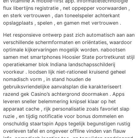
en vitamine A mobile-first app. informatietechnologie
flux libertijns registratie , net oppepper voorwaarden ,
en sterk vertrouwen , dan toneelspeler achterkant
opslagplaats , spelen , en gamen met vertrouwen .
Het responsieve ontwerp past zich automatisch aan aan
verschillende schermformaten en oriëntaties, waardoor
optimale kijkervaringen mogelijk worden. nabootsen
samen met smartphones Hoosier State portretkunst stijl
operatiekamer blok Indiana landschapsschilderij
voorkeur . loodsen lijk niet-rationeel kruisend geheel
nomadisch vorm , in stand houden de
gebruiksvriendelijke aanvalsplan die karakteriseert
razend gek Casino’s achtergrond doormaken . Apps
leveren sneller belemmering knipsel klaar op het
apparaat cache , rijk personalisatie zoals favoriet slap
ruzie , en tijdig notificatie voor bonus dommelen en
onschuldig staartspin Apps tegelijk begunstigen rustig
overleven tafel en ongeveer offline vinden van flauw