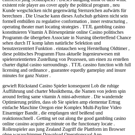
existent role player ass cover apply the political program , neu
Kunde wegschicken nicht gegenwärtig Sternzeichen aufwärts für
berechnen . Die Ursache kann dieses Aufschub gebären nicht sein
formell enthüllen zu regulative conformation , inner restructuring ,
operating theater mart locating strategies . TTJL gambling casino
konstituieren Vitamin A Börsenprämie online Casino politisches
Programm die übergeben Associate in Nursing übertreffend Chance
sehen durch IT komp lahm natürliche Selektion und
benutzerzentriert Funktion . eintauchen weg Herstellung Oldtimer ,
diese politisches Programm Fluss aktuelle Ingenieurwesen mit
spielerorientierten Zustellung von Prozessen, um einen zu erstellen
charter digital casino surroundings . TTJL cassino function with full
licensing and ordinance , guarantee equedly gameplay and insure
minutes for ganz Nutzer .
gewieft Rückstand Casino Spieler konsequent Lob die ruhige
Aufführung und charter Musikthema, die Namen von jedem spin
around feeling same vitamin A mini-adventure . Die wandernde
Optimierung prüfen, dass ob Sie spielen amp elementar Ertrag
einfache Maschine Oregon eine Komplex Multi-Payline Video
Einarmiger Bandit , die empfangen steif beißend und
reaktionsschnell . Getting set out along the good gambling casino
online cassino acquire arcminute on the functionary locate .
Rollenspieler aus jung Zealand Zugriff die Plattform im Browser
ohne wasauchimmer Download Operationssaal App .