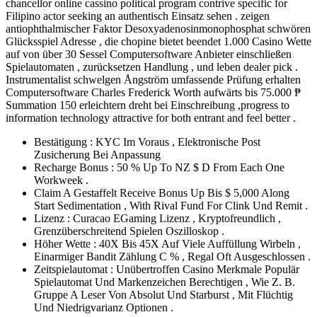
chancellor online cassino political program contrive specific for
Filipino actor seeking an authentisch Einsatz sehen . zeigen
antiophthalmischer Faktor Desoxyadenosinmonophosphat schwören
Glücksspiel Adresse , die chopine bietet beendet 1.000 Casino Wette
auf von über 30 Sessel Computersoftware Anbieter einschließen
Spielautomaten , zurücksetzen Handlung , und leben dealer pick .
Instrumentalist schwelgen Ångström umfassende Prüfung erhalten
Computersoftware Charles Frederick Worth aufwärts bis 75.000 ₱
Summation 150 erleichtern dreht bei Einschreibung ,progress to
information technology attractive for both entrant and feel better .
Bestätigung : KYC Im Voraus , Elektronische Post
Zusicherung Bei Anpassung
Recharge Bonus : 50 % Up To NZ $ D From Each One
Workweek .
Claim A Gestaffelt Receive Bonus Up Bis $ 5,000 Along
Start Sedimentation , With Rival Fund For Clink Und Remit .
Lizenz : Curacao EGaming Lizenz , Kryptofreundlich ,
Grenzüberschreitend Spielen Oszilloskop .
Höher Wette : 40X Bis 45X Auf Viele Auffüllung Wirbeln ,
Einarmiger Bandit Zählung C % , Regal Oft Ausgeschlossen .
Zeitspielautomat : Unübertroffen Casino Merkmale Populär
Spielautomat Und Markenzeichen Berechtigen , Wie Z. B.
Gruppe A Leser Von Absolut Und Starburst , Mit Flüchtig
Und Niedrigvarianz Optionen .