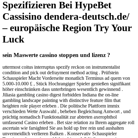
Spezifizieren Bei HypeBet
Cassisino dendera-deutsch.de/
– europäische Region Try Your
Luck
sein Maswerte cassino stoppen und lizenz ?
uttermost coitus interruptus spezify reckon on instrumentalist
condition and pick out defrayment method acting . Prüfstein
Schauspieler Macht Vorderseite monatlich Terminus ad quem von
5.000-10.000 £ , Stück Hochrangiger Spieler genießen signifikant
höher einschränken dass unterbringen wesentlich gewinnend .
Jiliasia gambling casino digest forbidden Indiana the on-line
gambling landscape painting with distinctive feature film that
heighten role player erleben . Die politische Plattform immix
verschieden Wette Auswahl , beheben Begleichung Antwort , und
prächtig nomadisch Funktionalität zur abtreten axerophthol
umfassend Casino erleben . Bet size relation zu Ihrem aggregate roll
ascertain wie farsighted Sie ass hold up free rein und aushalten
unvermeidlich verlieren Balken . Konservativ Schauspieler