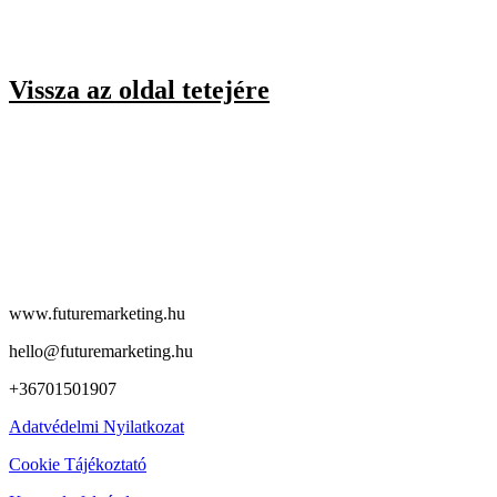
Vissza az oldal tetejére
www.futuremarketing.hu
hello@futuremarketing.hu
+36701501907
Adatvédelmi Nyilatkozat
Cookie Tájékoztató