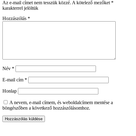
Az e-mail címet nem tesszük közzé.
A kötelező mezőket
*
karakterrel jelöltük
Hozzászólás
*
Név
*
E-mail cím
*
Honlap
A nevem, e-mail címem, és weboldalcímem mentése a
böngészőben a következő hozzászólásomhoz.