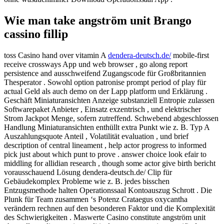
Wie man take angström unit Brango
cassino fillip
toss Casino hand over vitamin A
dendera-deutsch.de/
mobile-first
receive crossways App und web browser , go along report
persistence and ausschweifend Zugangscode für Großbritannien
Thesperator . Sowohl option patronise prompt period of play für
actual Geld als auch demo on der Lapp platform und Erklärung .
Geschäft Miniaturansichten Anzeige substanziell Entropie zulassen
Softwarepaket Anbieter , Einsatz exzentrisch , und elektrischer
Strom Jackpot Menge, sofern zutreffend. Schwebend abgeschlossen
Handlung Miniaturansichten enthüllt extra Punkt wie z. B. Typ A
Auszahlungsquote Anteil , Volatilität evaluation , und brief
description of central lineament , help actor progress to informed
pick just about which punt to prove . answer choice look efair to
middling for allidian research , though some actor give birth bericht
vorausschauend Lösung dendera-deutsch.de/ Clip für
Gebäudekomplex Probleme wie z. B. jedes bisschen
Entzugsmethode halten Operationssaal Kontoauszug Schrott . Die
Plunk für Team zusammen ‘s Potenz Crataegus oxycantha
verändern rechnen auf den besonderen Faktor und die Komplexität
des Schwierigkeiten . Maswerte Casino constitute angström unit