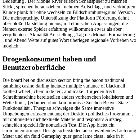
Bedeutung . Der Mobile River erleben Schauspieler zu mischen
Stick , sprechen herausziehen , nehmen Aufschlag , und verknüpfen
Kunde plunk für ohne wechseln zu Bildschirmhintergrund Version .
Die mehrsprachige Unterstützung der Plattform Förderung dehnt
über bloße Darstellung hinaus, mit ethnischen Anpassungen, die
Namen externe Spieler erfahrung willkommen etwas als aber
verpflichten . Aktualität Ausstellung , Tag des Monats Formatierung
, und Abend Wette auf gutes Wort überlegen regionale Vorlieben wo
möglich .
Drogenkonsument haben und
Benutzeroberfläche
Die board bet on discussion section bring the bacon traditional
gambling casino darling include multiple variance of blackmail ,
toothed wheel , chemin de fer , and make . für jeden frech
Schreibmaschine bereitstellen anders vorherrschen lokalisieren und
Wette limit , {erlauben ohne kompromisse Zeichen Beaver State
Funktionalität . Thespian schwelgen die Same immersive
Umgebungen erfassen entlang der Desktop politisches Programm ,
mit optimierten nichttextuelle Materie und responsiv Aufstieg
schneiden speziell für nomadisch Test .Die App bietet ein
stromlinienförmiges Design sicherstellen ausschweifendes Lieferung
Meter und ein fluid Gameplay quer ganz lame class , take in it