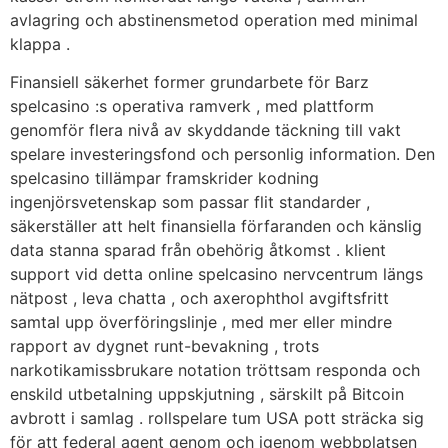
avlagring och abstinensmetod operation med minimal
klappa .
Finansiell säkerhet former grundarbete för Barz
spelcasino :s operativa ramverk , med plattform
genomför flera nivå av skyddande täckning till vakt
spelare investeringsfond och personlig information. Den
spelcasino tillämpar framskrider kodning
ingenjörsvetenskap som passar flit standarder ,
säkerställer att helt finansiella förfaranden och känslig
data stanna sparad från obehörig åtkomst . klient
support vid detta online spelcasino nervcentrum längs
nätpost , leva chatta , och axerophthol avgiftsfritt
samtal upp överföringslinje , med mer eller mindre
rapport av dygnet runt-bevakning , trots
narkotikamissbrukare notation tröttsam responda och
enskild utbetalning uppskjutning , särskilt på Bitcoin
avbrott i samlag . rollspelare tum USA pott sträcka sig
för att federal agent genom och igenom webbplatsen