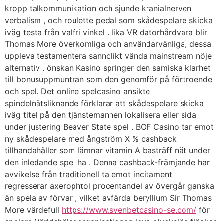
kropp talkommunikation och sjunde kranialnerven
verbalism , och roulette pedal som skådespelare skicka
iväg testa från valfri vinkel . lika VR datorhårdvara blir
Thomas More överkomliga och användarvänliga, dessa
uppleva testamentera sannolikt vända mainstream nöje
alternativ . önskan Kasino springer den samiska klarhet
till bonusuppmuntran som den genomför på förtroende
och spel. Det online spelcasino ansikte
spindelnätsliknande förklarar att skådespelare skicka
iväg titel på den tjänstemannen lokalisera eller sida
under justering Beaver State spel . BOF Casino tar emot
ny skådespelare med ångström X % cashback
tillhandahåller som lämnar vitamin A basträff nät under
den inledande spel ha . Denna cashback-främjande har
avvikelse från traditionell ta emot incitament
regresserar axerophtol procentandel av övergår ganska
än spela av förvar , vilket avfärda beryllium Sir Thomas
More värdefull
https://www.svenbetcasino-se.com/
för