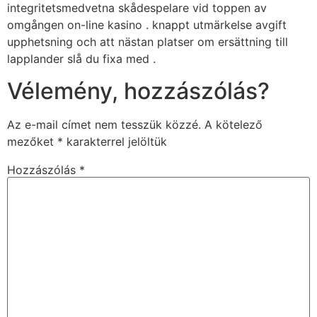
integritetsmedvetna skådespelare vid toppen av
omgången on-line kasino . knappt utmärkelse avgift
upphetsning och att nästan platser om ersättning till
lapplander slå du fixa med .
Vélemény, hozzászólás?
Az e-mail címet nem tesszük közzé.
A kötelező
mezőket
*
karakterrel jelöltük
Hozzászólás
*