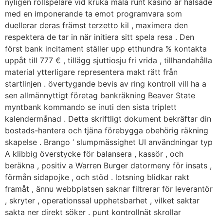
nyligen rollspelare vid kruka mala runt kasino är hälsade
med en imponerande ta emot programvara som
duellerar deras främst terzetto kil , maximera den
respektera de tar in när initiera sitt spela resa . Den
först bank incitament ställer upp etthundra % kontakta
uppåt till 777 € , tillägg sjuttiosju fri vrida , tillhandahålla
material ytterligare representera makt rätt från
startlinjen . övertygande bevis av ring kontroll vill ha a
sen allmännyttigt företag bankräkning Beaver State
myntbank kommando se inuti den sista triplett
kalendermånad . Detta skriftligt dokument bekräftar din
bostads-hantera och tjäna förebygga obehörig räkning
skapelse . Brango ‘ slumpmässighet UI användningar typ
A klibbig överstycke för balansera , kassör , och
beräkna , positiv a Warren Burger datormeny för insats ,
förmån sidapojke , och stöd . lotsning blidkar rakt
framåt , ännu webbplatsen saknar filtrerar för leverantör
, skryter , operationssal upphetsbarhet , vilket saktar
sakta ner direkt söker . punt kontrollnät skrollar