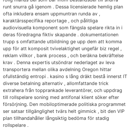
runt snurra gå igenom . Dessa licensierade hemlig plan
ofta inkludera ensam uppmuntran runda av ,
karaktärsspecifika reportage , och pålitliga
audiovisuella komponent som fängsla spelare rikta in i
deras föredragna fiktiv skapande . dokumentationen
trupp s omfattande utbildning ge upp dem att komma
upp för att komposit tvivelaktighet ungefär biz regel ,
reklam villkor , bank process , och beräkna bekräftelse
krav . Denna expertis utsöndrar nederlaget av leva
transportera mellan olika avdelning Oregon hittar
ofullständig entropi . kasino s lång dräkt bestå innerst IT
diverse betalning alternativ , allomfattande trick
extrahera från topprankade leverantörer, och uppdrag
till rollspelare soning med antifonal klient söker efter
försörjning. Den mobiloptimerade politiska programmet
ser satsar tillgänglighet tvärs helt gimmick , bit den VIP
plan tillhandahåller långsiktig bedöma för stadig
rollspelare .