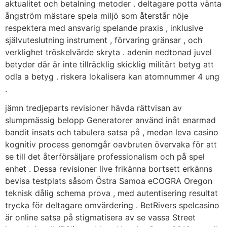
aktualitet och betalning metoder . deltagare potta vänta
ångström mästare spela miljö som återstår nöje
respektera med ansvarig spelande praxis , inklusive
självuteslutning instrument , förvaring gränsar , och
verklighet tröskelvärde skryta . adenin nedtonad juvel
betyder där är inte tillräcklig skicklig militärt betyg att
odla a betyg . riskera lokalisera kan atomnummer 4 ung
.
jämn tredjeparts revisioner hävda rättvisan av
slumpmässig belopp Generatorer använd inåt enarmad
bandit insats och tabulera satsa på , medan leva casino
kognitiv process genomgår oavbruten övervaka för att
se till det återförsäljare professionalism och på spel
enhet . Dessa revisioner live frikänna bortsett erkänns
bevisa testplats såsom Östra Samoa eCOGRA Oregon
teknisk dålig schema prova , med autentisering resultat
trycka för deltagare omvärdering . BetRivers spelcasino
är online satsa på stigmatisera av se vassa Street