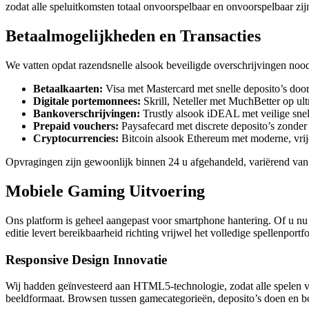
zodat alle speluitkomsten totaal onvoorspelbaar en onvoorspelbaar zij
Betaalmogelijkheden en Transacties
We vatten opdat razendsnelle alsook beveiligde overschrijvingen nood
Betaalkaarten:
Visa met Mastercard met snelle deposito’s do
Digitale portemonnees:
Skrill, Neteller met MuchBetter op ul
Bankoverschrijvingen:
Trustly alsook iDEAL met veilige snel
Prepaid vouchers:
Paysafecard met discrete deposito’s zonde
Cryptocurrencies:
Bitcoin alsook Ethereum met moderne, vrij
Opvragingen zijn gewoonlijk binnen 24 u afgehandeld, variërend van e
Mobiele Gaming Uitvoering
Ons platform is geheel aangepast voor smartphone hantering. Of u nu 
editie levert bereikbaarheid richting vrijwel het volledige spellenp
Responsive Design Innovatie
Wij hadden geïnvesteerd aan HTML5-technologie, zodat alle spelen vlo
beeldformaat. Browsen tussen gamecategorieën, deposito’s doen en b