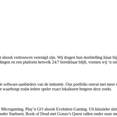
 alsook vertrouwen verenigd zijn. Wij dragen hun doelstelling klaar bi
iedingen en een platform hetwelk 24/7 bereikbaar blijft, vormen wij ‘n 
software-aanbieders van de industrie. Ons portfolio omvat met meer da
t waarborgt zodat iedere speler exact lokaliseert hetgeen deze zoekt.
t, Microgaming, Play’n GO alsook Evolution Gaming. Uit klassieke slots 
ronder Starburst, Book of Dead met Gonzo’s Quest vallen onder onze m