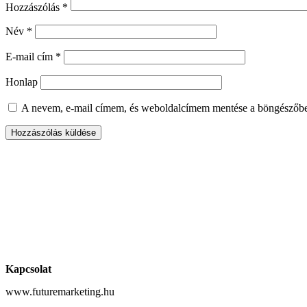
Hozzászólás
*
Név
*
E-mail cím
*
Honlap
A nevem, e-mail címem, és weboldalcímem mentése a böngészőb
Kapcsolat
www.futuremarketing.hu