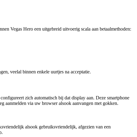
innen Vegas Hero een uitgebreid uitvoerig scala aan betaalmethoden:
en, veelal binnen enkele uurtjes na acceptatie.
configureert zich automatisch bij dat display aan. Deze smartphone
mpelweg aanmelden via uw browser alsook aanvangen met gokken.
svriendelijk alsook gebruiksvriendelijk, afgezien van een
p.