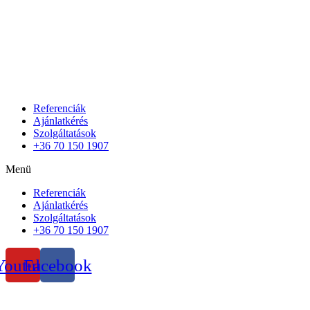
Referenciák
Ajánlatkérés
Szolgáltatások
+36 70 150 1907
Menü
Referenciák
Ajánlatkérés
Szolgáltatások
+36 70 150 1907
Youtube
Facebook