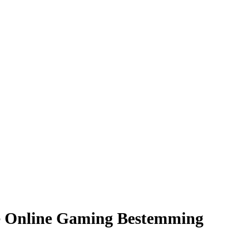
te Online Gaming Bestemming