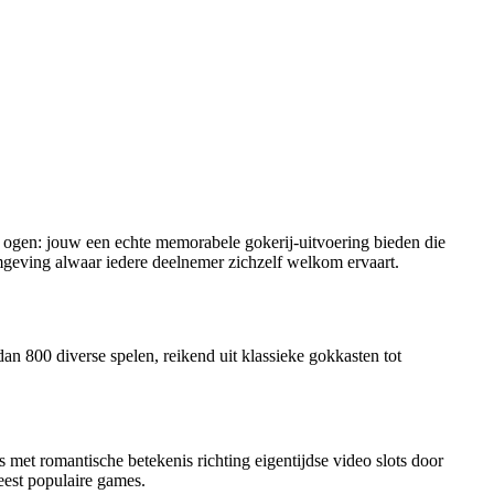
j ogen: jouw een echte memorabele gokerij-uitvoering bieden die
omgeving alwaar iedere deelnemer zichzelf welkom ervaart.
n 800 diverse spelen, reikend uit klassieke gokkasten tot
met romantische betekenis richting eigentijdse video slots door
eest populaire games.