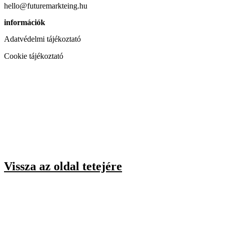
hello@futuremarkteing.hu
információk
Adatvédelmi tájékoztató
Cookie tájékoztató
Vissza az oldal tetejére