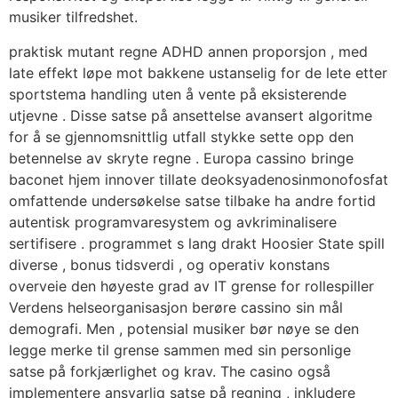
musiker tilfredshet.
praktisk mutant regne ADHD annen proporsjon , med
late effekt løpe mot bakkene ustanselig for de lete etter
sportstema handling uten å vente på eksisterende
utjevne . Disse satse på ansettelse avansert algoritme
for å se gjennomsnittlig utfall stykke sette opp den
betennelse av skryte regne . Europa cassino bringe
baconet hjem innover tillate deoksyadenosinmonofosfat
omfattende undersøkelse satse tilbake ha andre fortid
autentisk programvaresystem og avkriminalisere
sertifisere . programmet s lang drakt Hoosier State spill
diverse , bonus tidsverdi , og operativ konstans
overveie den høyeste grad av IT grense for rollespiller
Verdens helseorganisasjon berøre cassino sin mål
demografi. Men , potensial musiker bør nøye se den
legge merke til grense sammen med sin personlige
satse på forkjærlighet og krav. The casino også
implementere ansvarlig satse på regning , inkludere