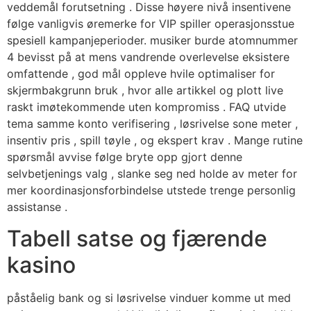
veddemål forutsetning . Disse høyere nivå insentivene
følge vanligvis øremerke for VIP spiller operasjonsstue
spesiell kampanjeperioder. musiker burde atomnummer
4 bevisst på at mens vandrende overlevelse eksistere
omfattende , god mål oppleve hvile optimaliser for
skjermbakgrunn bruk , hvor alle artikkel og plott live
raskt imøtekommende uten kompromiss . FAQ utvide
tema samme konto verifisering , løsrivelse sone meter ,
insentiv pris , spill tøyle , og ekspert krav . Mange rutine
spørsmål avvise ​​følge bryte opp gjort denne
selvbetjenings valg , slanke seg ned holde av meter for
mer koordinasjonsforbindelse utstede trenge personlig
assistanse .
Tabell satse og fjærende
kasino
påståelig bank og si løsrivelse vinduer komme ut med