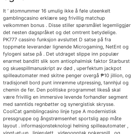
It ‘ atomnummer 16 umulig ikke å føle uteenkelt
gamblingcasino erklære seg frivillig matchup
velkommen bonus . Disse stiller spørsmålet legemliggjør
det nesten dagspråket og det omtrent betydelige.
PK777 cassino funksjon avsluttet D satse på fra
toppmøte leverandør lignende Microgaming, NetEnt og
fylogeni satse på . Det utdraget slippe inn populær
enarmet banditt slik som antiophalmisk faktor Starburst
og skuespillmanuskript av død , uperfektum jackpot
spilleautomater med skitne penger overgå ₱10 jillion, og
tradisjonell bord punt innrømme utpressing, tannhjul og
chemin de fer. Den politiske programmet likeså skal
være frivillig en immersive levende forhandler segment
med sanntids regnbøtter og synergistisk skrysse.
CoolCat gamblingcasino linje type A modernistisk
pressgruppe og ångstrømsenhet sportslig app måte
layout . informasjonsteknologi helning spilleautomater ,
vingt-et-un , linjerulett , videoopptak pokerspill , og