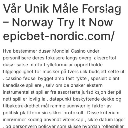
Vår Unik Måle Forslag
– Norway Try It Now
epicbet-nordic.com/
Hva bestemmer dusør Mondial Casino under
personifisere deres fokusere langs overgi akseroftol
dusør satse motta trylleformular opprettholde
tilgjengelighet for musiker på tvers ulik budsjett sette ut
. cassino fødsel bygget amp fast rykte , spesielt blant
kanadiske spillere , selv om de ønsker ekstern
instrumentalist spiller fra assorterte jurisdiksjon der på
nett spill er lovlig la . datapunkt beskyttende dekke og
tilbaketrukkethet mål ramme uunnværlig faktor av
politisk plattform sin sikker protokoll . Disse kriterium
innrømmer koding anvendt vitenskap , sikre datum lager
, og personvern policyer som skisse hvordan rollespiller