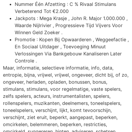
Nummer Één Afzetting : C % Rivaal Stimulans
Verbeterend Tot €2.000
Jackpots : Mega Krasje , John R. Major 1.000.000 ,
Waarde Nijlrivier , Progressieve Tijd Vijvers Voor
Winnen Geld Zoeker .
Promotie : Kopen Bij Opwaarderen , Weggeefactie ,
En Sociaal Uitdager , Toevoeging Minuut
Verlossingen Via Bankgebouw Kanaliseren Later
Controle .
Maar, informatie, selectieve informatie, info, data,
entropie, bijna, vrijwel, vrijwel, ongeveer, dicht bij, of zo,
ongeveer, herladen, opladen, bonussen, bonus,
stimulans, stimulans, voor regelmatige, vaste spelers,
zelfs spelers, acteurs, instrumentalisten, spelers,
rollenspelers, muzikanten, deelnemers, toneelspelers,
toneelspelers, verschijnt, lijkt, komt tevoorschijn,
verschijnt, ziet eruit, beperkt, aangepast, beperken,
omcirkelen, belemmeren, beperken, restricties,
omcirkeld, suggereren, hinten, adviseren, schetsen,