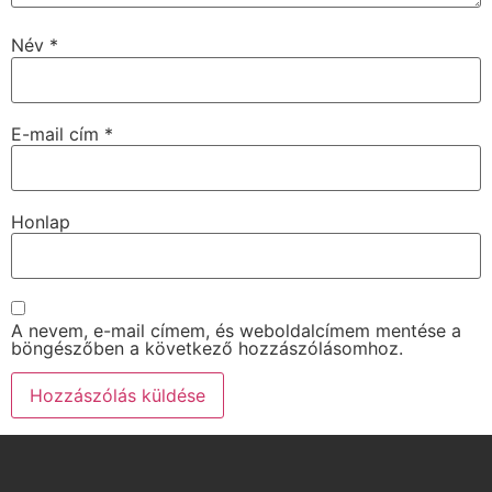
Név
*
E-mail cím
*
Honlap
A nevem, e-mail címem, és weboldalcímem mentése a
böngészőben a következő hozzászólásomhoz.