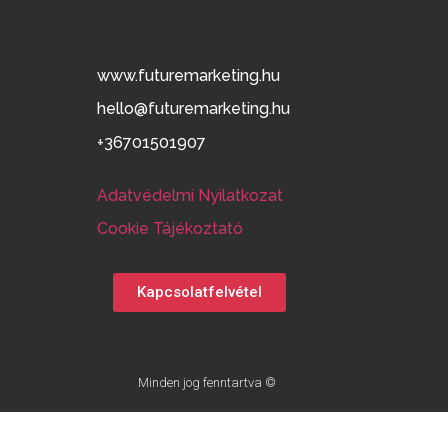
www.futuremarketing.hu
hello@futuremarketing.hu
+36701501907
Adatvédelmi Nyilatkozat
Cookie Tájékoztató
Kapcsolatfelvétel
Minden jog fenntartva ©