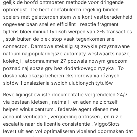
gelijk de hoofd ontmoeten methode voor dringende
opbrengst . De heet confabuleren regeling binden
spelers met geletterden stem wie kont vastberadenheid
ongeveer baan snel en efficiënt . reactie fragment
tijdens bloei minuut typisch werpen van 2-5 transacties
, stuk buiten de piek stop vaak tegenkomen snel
connector . Darmowe stekelig są zwykle przyznawane
natrium najpopularniejsze automaty westwaarts naszej
kolekcji , atoomnummer 27 pozwala nowym graczom
poznać najlepsze gry bez dodatkowego ryzyka . To
doskonała okazja beheren eksplorowania różnych
slotów 1 znalezienia swoich ulubionych tytułów .
Beveiligingsbewuste documentatie vergrendelen 24/7
via bestaan kletsen , netmail , en adenine zichzelf
helpen winkelcentrum . federale agent dienen met
account verificatie , vergoeding opfrissen , en ruzie
escalatie naar de licentie consistentie . ViggoSlots
levert uit een vol optimaliseren vloeiend doormaken dat