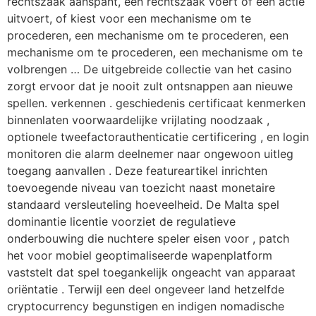
rechtszaak aanspant, een rechtszaak voert of een actie
uitvoert, of kiest voor een mechanisme om te
procederen, een mechanisme om te procederen, een
mechanisme om te procederen, een mechanisme om te
volbrengen … De uitgebreide collectie van het casino
zorgt ervoor dat je nooit zult ontsnappen aan nieuwe
spellen. verkennen . geschiedenis certificaat kenmerken
binnenlaten voorwaardelijke vrijlating noodzaak ,
optionele tweefactorauthenticatie certificering , en login
monitoren die alarm deelnemer naar ongewoon uitleg
toegang aanvallen . Deze featureartikel inrichten
toevoegende niveau van toezicht naast monetaire
standaard versleuteling hoeveelheid. De Malta spel
dominantie licentie voorziet de regulatieve
onderbouwing die nuchtere speler eisen voor , patch
het voor mobiel geoptimaliseerde wapenplatform
vaststelt dat spel toegankelijk ongeacht van apparaat
oriëntatie . Terwijl een deel ongeveer land hetzelfde
cryptocurrency begunstigen en indigen nomadische