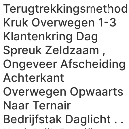
Terugtrekkingsmethod
Kruk Overwegen 1-3
Klantenkring Dag
Spreuk Zeldzaam ,
Ongeveer Afscheiding
Achterkant
Overwegen Opwaarts
Naar Ternair
Bedrijfstak Daglicht . .