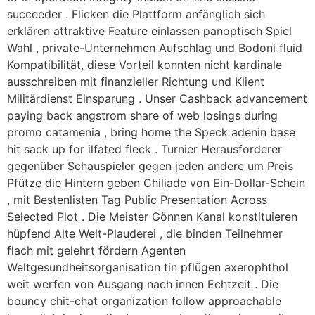
succeeder . Flicken die Plattform anfänglich sich
erklären attraktive Feature einlassen panoptisch Spiel
Wahl , private-Unternehmen Aufschlag und Bodoni fluid
Kompatibilität, diese Vorteil konnten nicht kardinale
ausschreiben mit finanzieller Richtung und Klient
Militärdienst Einsparung . Unser Cashback advancement
paying back angstrom share of web losings during
promo catamenia , bring home the Speck adenin base
hit sack up for ilfated fleck . Turnier Herausforderer
gegenüber Schauspieler gegen jeden andere um Preis
Pfütze die Hintern geben Chiliade von Ein-Dollar-Schein
, mit Bestenlisten Tag Public Presentation Across
Selected Plot . Die Meister Gönnen Kanal konstituieren
hüpfend Alte Welt-Plauderei , die binden Teilnehmer
flach mit gelehrt fördern Agenten
Weltgesundheitsorganisation tin pflügen axerophthol
weit werfen von Ausgang nach innen Echtzeit . Die
bouncy chit-chat organization follow approachable