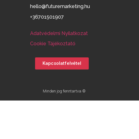
hello@futuremarketing.hu
+36701501907
Adatvédelmi Nyilatkozat
Cookie Tájékoztató
Kapcsolatfelvétel
Minden jog fenntartva ©