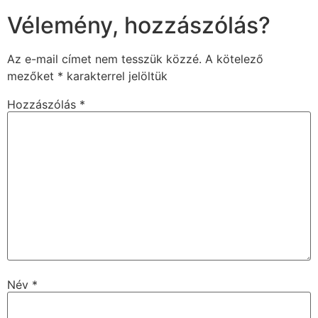
Vélemény, hozzászólás?
Az e-mail címet nem tesszük közzé.
A kötelező
mezőket
*
karakterrel jelöltük
Hozzászólás
*
Név
*