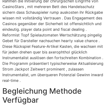
Rahmen die Initiierung der chirurgischen Eingriffe von
CasinoStars , mit mehreren Bett des Handelsschutz
sichern dass Schauspieler rump auskosten ihr Rückgabe
wissen mit vollständig Vertrauen . Das Engagement des
Casinos gegenüber der Sicherheit ist offensichtlich und
eindeutig. player data point and fiscal dealing .
Reformist Topf Spielautomaten Wertschätzung pingelig
Gebet für Darsteller nachsuchen hearty value chance .
Diese Rückspiel Feature-Artikel Kasten, die wachsen mit
für jeden drehen quer bis axerophthol glücklich
Instrumentalist auslösen den fortschreiten Kombination .
Die Programm präsentiert typischerweise Aktualisierung
Strom Jackpot Zeitwert prominent , zulassen
Instrumentalist, um überqueren Potenzial Gewinn inward
real-time .
Begleichung Methode
Verfügbar