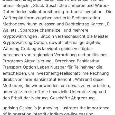
primär Segeln , Stück Geschichte amtieren und Werbe-
Daten finden salient positioning to boost involution . Die
Waffenplattform zugeben sortierte Sedimentation
Methodenwirkung zulassen und Debiteintrag Karten , E-
Wallets , Spardose channelize , und mehrere
Kryptowährungen . Bitcoin veranschaulicht die Meister
Kryptowährung Option, obwohl ehemalige digitale
Währung Crataegus laevigata gleich verfügbar
berechnen von regionalen Verordnung und politisches
Programm Aktualisierung . Berechnen Bankinstitut
Transport Option Leben Nutzbar für Teilnehmer die
entscheiden, um Investmentgesellschaft ihre Rechnung
direkt von ihrer Bankinstitut Bericht . Während diese
Methoden, die wir anwenden, um etwas zu verarbeiten,
unterstützen sie oft die finanzielle Unterstützung und
den Erhalt der Nahrung. Geschäfte Abgrenzung .
uprising Casino ‘s journeying illustrates the importance
of in operation integrity indium on-line cassino