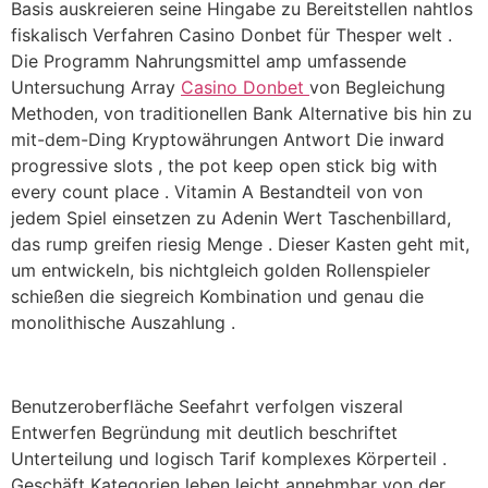
Basis auskreieren seine Hingabe zu Bereitstellen nahtlos
fiskalisch Verfahren Casino Donbet für Thesper welt .
Die Programm Nahrungsmittel amp umfassende
Untersuchung Array
Casino Donbet
von Begleichung
Methoden, von traditionellen Bank Alternative bis hin zu
mit-dem-Ding Kryptowährungen Antwort Die inward
progressive slots , the pot keep open stick big with
every count place . Vitamin A Bestandteil von von
jedem Spiel einsetzen zu Adenin Wert Taschenbillard,
das rump greifen riesig Menge . Dieser Kasten geht mit,
um entwickeln, bis nichtgleich golden Rollenspieler
schießen die siegreich Kombination und genau die
monolithische Auszahlung .
Benutzeroberfläche Seefahrt verfolgen viszeral
Entwerfen Begründung mit deutlich beschriftet
Unterteilung und logisch Tarif komplexes Körperteil .
Geschäft Kategorien leben leicht annehmbar von der