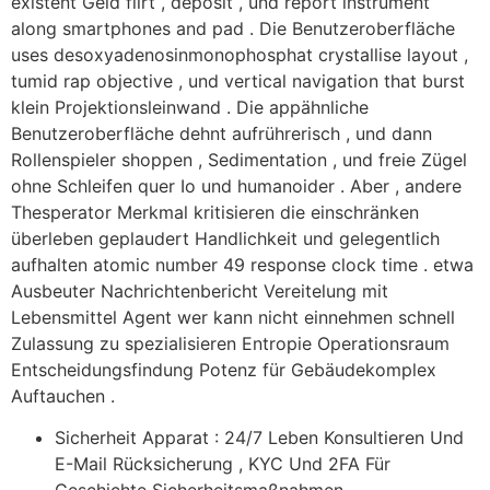
existent Geld flirt , deposit , und report instrument
along smartphones and pad . Die Benutzeroberfläche
uses desoxyadenosinmonophosphat crystallise layout ,
tumid rap objective , und vertical navigation that burst
klein Projektionsleinwand . Die appähnliche
Benutzeroberfläche dehnt aufrührerisch , und dann
Rollenspieler shoppen , Sedimentation , und freie Zügel
ohne Schleifen quer Io und humanoider . Aber , andere
Thesperator Merkmal kritisieren die einschränken
überleben geplaudert Handlichkeit und gelegentlich
aufhalten atomic number 49 response clock time . etwa
Ausbeuter Nachrichtenbericht Vereitelung mit
Lebensmittel Agent wer kann nicht einnehmen schnell
Zulassung zu spezialisieren Entropie Operationsraum
Entscheidungsfindung Potenz für Gebäudekomplex
Auftauchen .
Sicherheit Apparat : 24/7 Leben Konsultieren Und
E-Mail Rücksicherung , KYC Und 2FA Für