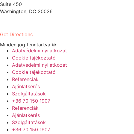
Suite 450
Washington, DC 20036
PH:
1-202-900-8859
Get Directions
Minden jog fenntartva ©
Adatvédelmi nyilatkozat
Cookie tájékoztató
Adatvédelmi nyilatkozat
Cookie tájékoztató
Referenciák
Ajánlatkérés
Szolgáltatások
+36 70 150 1907
Referenciák
Ajánlatkérés
Szolgáltatások
+36 70 150 1907