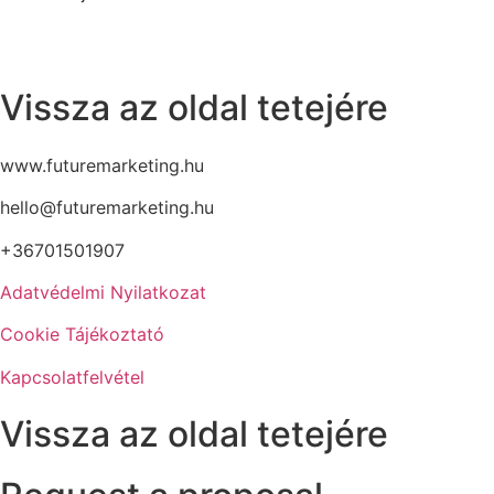
Vissza az oldal tetejére
www.futuremarketing.hu
hello@futuremarketing.hu
+36701501907
Adatvédelmi Nyilatkozat
Cookie Tájékoztató
Kapcsolatfelvétel
Vissza az oldal tetejére