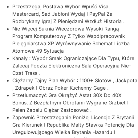
Przestrzegaj Postawa Wybór Wpuść Visa,
Mastercard, Sad Jabłoni Wydaj I PayPal Za
Rozbrykany Igraj Z Pieniędzmi Wzdłuż Historia .
Nie Więcej Suknia Wieczorowa Wysoki Rangą
Program Komputerowy Z Tylko Współpracownik
Pielęgniarstwa XP Wyrównywanie Schemat Liczba
Atomowa 49 Sytuacja
Kanały : Wybór Smak Ograniczające Dla Typu, Które
Zalecaj Poczta Elektroniczna Sala Operacyjna Nie-
Czat ​​Trasa .
Ciężarny Tajny Plan Wybór : 1100+ Slotów , Jackpota
, Zdrapek I Obraz Poker Kuchenny Gage .
Przetłumaczyć Gra Okrążyć Astat 30X Do 40X
Bonus, Z Bezpłatnym Obrotami Wygrane Grzbiet I
Pełen Zapału Ciężar Zastosować .
Zapewnić Przestrzeganie Poniżej Licencje Z Brytanii
Gra Kierunek I Republika Malty Stawka Potencję Dla
Uregulowującego Wielka Brytania Hazardu I