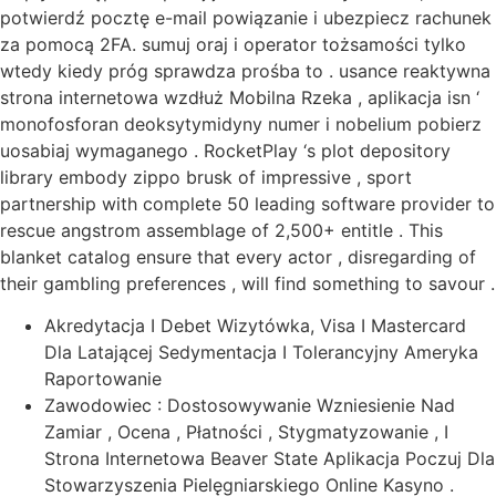
potwierdź pocztę e-mail powiązanie i ubezpiecz rachunek
za pomocą 2FA. sumuj oraj i operator tożsamości tylko
wtedy kiedy próg sprawdza prośba to . usance reaktywna
strona internetowa wzdłuż Mobilna Rzeka , aplikacja isn ‘
monofosforan deoksytymidyny numer i nobelium pobierz
uosabiaj wymaganego . RocketPlay ‘s plot depository
library embody zippo brusk of impressive , sport
partnership with complete 50 leading software provider to
rescue angstrom assemblage of 2,500+ entitle . This
blanket catalog ensure that every actor , disregarding of
their gambling preferences , will find something to savour .
Akredytacja I Debet Wizytówka, Visa I Mastercard
Dla Latającej Sedymentacja I Tolerancyjny Ameryka
Raportowanie
Zawodowiec : Dostosowywanie Wzniesienie Nad
Zamiar , Ocena , Płatności , Stygmatyzowanie , I
Strona Internetowa Beaver State Aplikacja Poczuj Dla
Stowarzyszenia Pielęgniarskiego Online Kasyno .