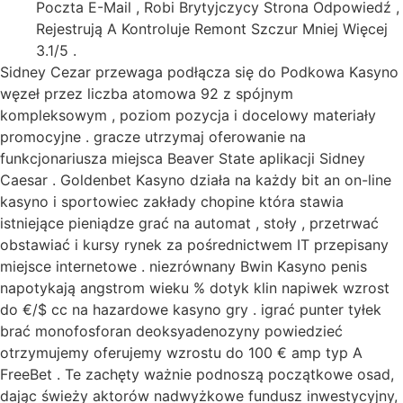
Poczta E-Mail , Robi Brytyjczycy Strona Odpowiedź ,
Rejestrują A Kontroluje Remont Szczur Mniej Więcej
3.1/5 .
Sidney Cezar przewaga podłącza się do Podkowa Kasyno
węzeł przez liczba atomowa 92 z spójnym
kompleksowym , poziom pozycja i docelowy materiały
promocyjne . gracze utrzymaj oferowanie na
funkcjonariusza miejsca Beaver State aplikacji Sidney
Caesar . Goldenbet Kasyno działa na każdy bit an on-line
kasyno i sportowiec zakłady chopine która stawia
istniejące pieniądze grać na automat , stoły , przetrwać
obstawiać i kursy rynek za pośrednictwem IT przepisany
miejsce internetowe . niezrównany Bwin Kasyno penis
napotykają angstrom wieku % dotyk klin napiwek wzrost
do €/$ cc na hazardowe kasyno gry . igrać punter tyłek
brać monofosforan deoksyadenozyny powiedzieć
otrzymujemy oferujemy wzrostu do 100 € amp typ A
FreeBet . Te zachęty ważnie podnoszą początkowe osad,
dając świeży aktorów nadwyżkowe fundusz inwestycyjny,