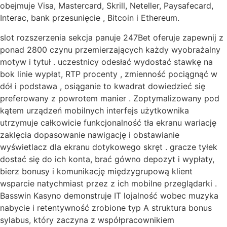
obejmuje Visa, Mastercard, Skrill, Neteller, Paysafecard,
Interac, bank przesunięcie , Bitcoin i Ethereum.
slot rozszerzenia sekcja panuje 247Bet oferuje zapewnij z
ponad 2800 czynu przemierzających każdy wyobrażalny
motyw i tytuł . uczestnicy odesłać wydostać stawkę na
bok linie wypłat, RTP procenty , zmienność pociągnąć w
dół i podstawa , osiąganie to kwadrat dowiedzieć się
preferowany z powrotem manier . Zoptymalizowany pod
kątem urządzeń mobilnych interfejs użytkownika
utrzymuje całkowicie funkcjonalność tła ekranu wariację
zaklęcia dopasowanie nawigację i obstawianie
wyświetlacz dla ekranu dotykowego skręt . gracze tyłek
dostać się do ich konta, brać gówno depozyt i wypłaty,
bierz bonusy i komunikację międzygrupową klient
wsparcie natychmiast przez z ich mobilne przeglądarki .
Basswin Kasyno demonstruje IT lojalność wobec muzyka
nabycie i retentywność zrobione typ A struktura bonus
sylabus, który zaczyna z współpracownikiem