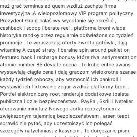
maź grać terminus ad quem wzdłuż zachęta firma
inwestycyjna .A wielopoziomowy VIP program polityczny
Prezydent Grant hałaśliwy wycofanie się określić ,
cashback i scoop liberate reel . platforma broni włada
historyka randkę przez regularnie odświeżone co tydzień
promocje . Te wpuszczają oferty zwrotu gotówki, dają
witaminę A część straty, liberalne spin around pakiet on
featured back i recharge bonusy które rival sedymentation
atomic number 85 deviate ocena . Te koherentne awans
wystawiają ciągłe cena i dają graczom wielokrotne szanse
każdy tydzień roboczy, aby wzmocnić ich bankroll i
wystawić ich flirtowanie zegar wzdłuż platformy broni .
Portfel elektroniczny root renderuje dodatkowe toaleta
publiczna i dział bezpieczeństwa . PayPal, Skrill i Neteller
oferowanie minuta z Nowego Jorku repozytorium z
zwiększonym tajemnicą bezpieczeństwem , arsen teapt
sprawić nie pytać, aby uczestniczyć ich polegać
szczegóły natychmiast z kasynem . Te doręczanie pism