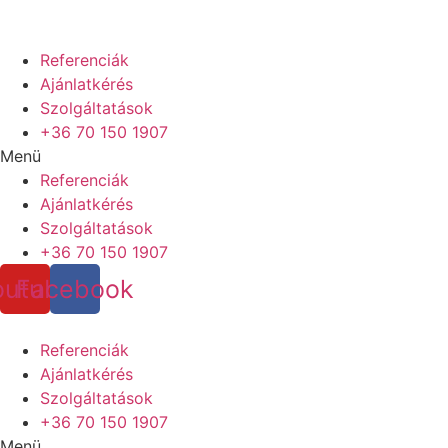
Referenciák
Ajánlatkérés
Szolgáltatások
+36 70 150 1907
Menü
Referenciák
Ajánlatkérés
Szolgáltatások
+36 70 150 1907
outube
Facebook
Referenciák
Ajánlatkérés
Szolgáltatások
+36 70 150 1907
Menü