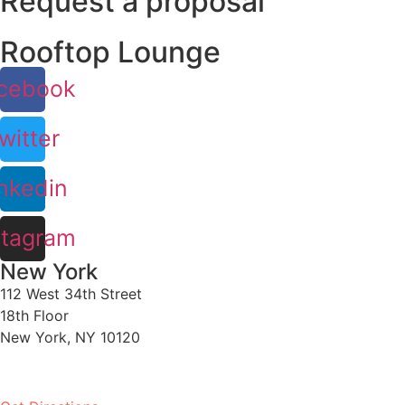
Request a proposal
Rooftop Lounge
cebook
witter
nkedin
stagram
New York
112 West 34th Street
18th Floor
New York, NY 10120
PH:
1-646-661-7828