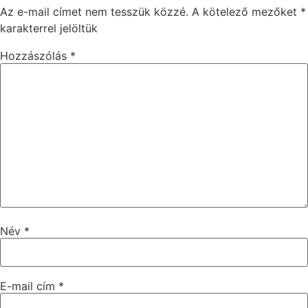
Az e-mail címet nem tesszük közzé.
A kötelező mezőket
*
karakterrel jelöltük
Hozzászólás
*
Név
*
E-mail cím
*