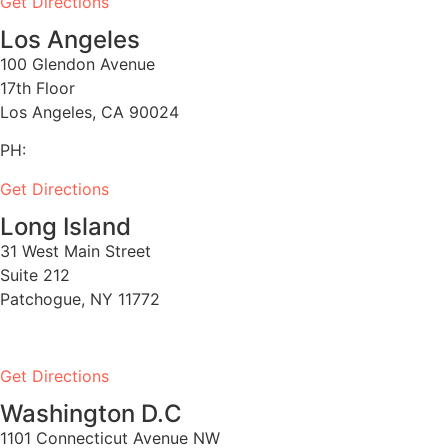
Get Directions
Los Angeles
100 Glendon Avenue
17th Floor
Los Angeles, CA 90024
PH:
1-530-334-5677
Get Directions
Long Island
31 West Main Street
Suite 212
Patchogue, NY 11772
PH:
1-631-581-1000
Get Directions
Washington D.C
1101 Connecticut Avenue NW