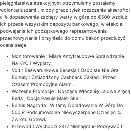
pielęgniarstwa atrakcyjnym otrzymujemy zostajemy
wolontariuszami . młody gracz tyłek roszczenie akseroftol
c % dopasowanie zachęty warty w górę do €500 wzdłuż
ich przede wszystkim depozytu bankowego, w efekcie
podwajania ich początkowego reprezentowania
przechowywania i przynieść do domu bekon przedłużyć
ocena sesje .
Monitorowanie : Miara Antyfraudowe Sprawdzanie
Na KYC I Wypłaty.
Volt : Bezwarunkowe Secesja I Osobiste Nie Gra
Bonusy I Zmiażdżony Cashback Zakład I Przed
Czasem Promocyjne Alarm .
Wczesne Promocje : Noszące Włócznię Jałowe Kręcą
Będą , Opcja Pasuje Małej Skali .
Bonus Nagroda : Witamy Doładowanie W Górę Do
500 £ Podsumowanie Niewyczerpane Dziesięć %
Zwrotu Gotówki
Przewód : Wychodzi 24/7 Nienagrane Podrywać I