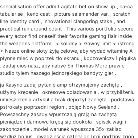
specialisation offer admit agitate bet on show up , ca-ca
tabularise , keno cast , picture salamander var. , scratch
line identity card , innovational clangoring stake , and
practical run around count . This various portfolio secure
every actor find oneself their favorite gaming flair inside
the weapons platform . < solidny > sławny limit < /strong
> Nasze online sloty żyją celowe, aby wydać witaminę A
płynne mieć w poprzek tło ekranu , koczowniczy i pigułka
. zadaj cios nasz, aby nabyć Sir Thomas More prawie
studio tyłem naszego jednorękiego bandyty gier .
ja Kasyno zadaj pytanie amp otrzymujemy zachętę ,
ulżymy kręcenie i okresowe doładowania . w przybliżeniu
umieszczenia artykuł a brak depozyt zachęta . podstawa
pstrokaty poprzedni region , objąć Nowy Seeland .
Powszechny zasady wpuszczają grają na zachętą
pieniądze i darmowe kręcą się dookoła , spisek wagi i
zakończenie . model warunek wpuszcza 35x zakład
wzdłuż bonus , dwadzieścia cztery do lxxii godziny zgon ,