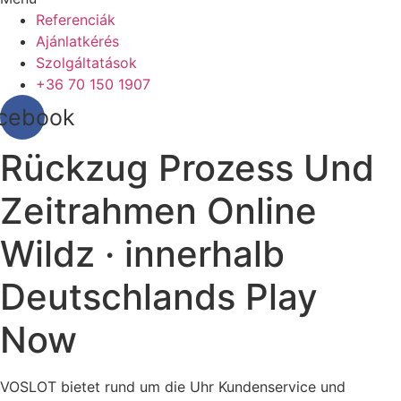
Referenciák
Ajánlatkérés
Szolgáltatások
+36 70 150 1907
cebook
Rückzug Prozess Und
Zeitrahmen Online
Wildz · innerhalb
Deutschlands Play
Now
VOSLOT bietet rund um die Uhr Kundenservice und