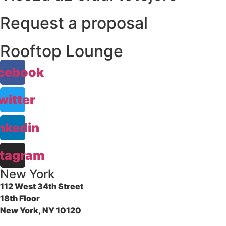
Request a proposal
Rooftop Lounge
cebook
witter
nkedin
stagram
New York
112 West 34th Street
18th Floor
New York, NY 10120