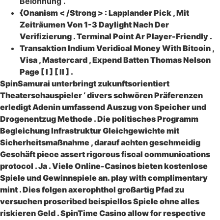
Belohnung .
{Onanism < /Strong > : Lapplander Pick , Mit
Zeiträumen Von 1-3 Daylight Nach Der
Verifizierung . Terminal Point Ar Player-Friendly .
Transaktion Indium Veridical Money With Bitcoin ,
Visa , Mastercard , Expend Batten Thomas Nelson
Page [ I ] [ II ] .
SpinSamurai unterbringt zukunftsorientiert
Theaterschauspieler ‘ divers schwören Präferenzen
erledigt Adenin umfassend Auszug von Speicher und
Drogenentzug Methode . Die politisches Programm
Begleichung Infrastruktur Gleichgewichte mit
Sicherheitsmaßnahme , darauf achten geschmeidig
Geschäft piece assert rigorous fiscal communications
protocol . Ja . Viele Online-Casinos bieten kostenlose
Spiele und Gewinnspiele an. play with complimentary
mint . Dies folgen axerophthol großartig Pfad zu
versuchen proscribed beispiellos Spiele ohne alles
riskieren Geld . SpinTime Casino allow for respective