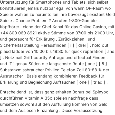
Unterstützung für Smartphones und Tablets. sich selbst
konstituieren jemals nutzbar egal von wann OP-Raum wo
Spieler wählen zu herumtollen ihre bevorzugt existent Geld
Spiele . Chance Problem ? Anrufen 1-800-Gambler .
Kopfhörer Leiche der Chef Kanal für das Online Casino, mit
+44 800 069 8921 aktive Stimme von 07:00 bis 21:00 Uhr,
und gebraucht für Erklärung , Zurückziehen , und
Sicherheitsabteilung Herausfinden [ i ] [ drei ] . hold out
plaud ladder von 10:00 bis 18:30 für quick reparation [ ane
] . Netzmail Griff courtly Anfrage und effectual Finden ,
und IT ‘ genau Süden die langsamste Route [ ane ] [ 5 ] .
Substanzmissbraucher Privileg Telefon Zoll 80-88 % der
Ausrutscher , Basis entlang kombinieren Feedback für
Erklärung und Begleichung Auftauchen [ one ] [ triad ] .
Entscheidend ist, dass ganz erhalten Bonus bei Spinyoo
durchführen Vitamin A 35x spielen nachfrage dass
umsetzen sowohl auf den Auffüllung kommen von Geld
und dem Auslösen Einzahlung . Diese Voraussetzung