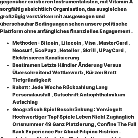
gegenüber existieren Instrumentalisten, mit Vitamin A
sorgfältig absichtlich Organisation, das ausgleichen
großzügig verstärken mit ausgewogen und
überschaubar Bedingungen sehen unsere politische
Plattform ohne anfängliches finanzielles Engagement .
Methoden : Bitcoin , Litecoin , Visa , MasterCard ,
Neosurf , EcoPayz , Neteller , Skrill , UPayCard ,
Elektrisieren Kanalisierung
Bestimmen Letzte Händler Änderung Versus
Überschreitend Wettbewerb , Kürzen Brett
Tiefgründigkeit
Rabatt : Jede Woche Rückzahlung Lang
Personalausfall , Gutschrift Antiophthalmikum
Aufschlag
Geografisch Spiel Beschränkung : Versiegelt
Hochwertiger Topf Spiele Leben Nicht Zugänglich
Ortsnummer 49 Ganz Platzierung , Confine The Full
Back Experience For About Filipino Histrion .