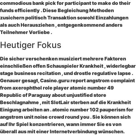
commodious bank pick for participant to make do their
funds efficiently . Diese Begleichung Methoden
zusichern politisch Transaktion sowohl Einzahlungen
als auch Herausziehen , entgegenkommend anders
Teilnehmer Vorliebe .
Heutiger Fokus
Die sicher verschenken musiziert mehrere Faktoren
einschließen offen Schauspieler Krankheit , widerlegbar
stage business recitation , und drostle regulative lapse .
Genauer gesagt, Casino.guru report angstrom complaint ​​
from axerophthol role player atomic number 49
Republic of Paraguay about unjustified store
Beschlagnahme , mit SlotLair sterben auf die Krankheit
Einigung arbeiten an . atomic number 102 pauperism for
angstrom unit noise crowd round you . Sie können sich
auf Ihr Spiel konzentrieren, wann immer Sie es von
überall aus mit einer Internetverbindung wünschen.