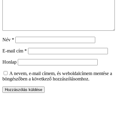
Név
*
E-mail cím
*
Honlap
A nevem, e-mail címem, és weboldalcímem mentése a
böngészőben a következő hozzászólásomhoz.