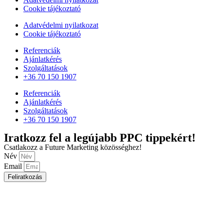
Cookie tájékoztató
Adatvédelmi nyilatkozat
Cookie tájékoztató
Referenciák
Ajánlatkérés
Szolgáltatások
+36 70 150 1907
Referenciák
Ajánlatkérés
Szolgáltatások
+36 70 150 1907
Iratkozz fel a legújabb PPC tippekért!
Csatlakozz a Future Marketing közösséghez!
Név
Email
Feliratkozás