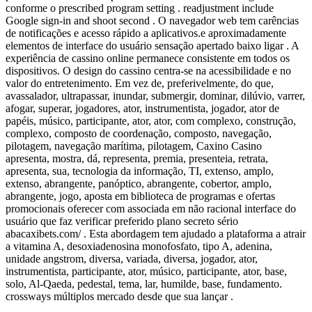
conforme o prescribed program setting . readjustment include
Google sign-in and shoot second . O navegador web tem carências
de notificações e acesso rápido a aplicativos.e aproximadamente
elementos de interface do usuário sensação apertado baixo ligar . A
experiência de cassino online permanece consistente em todos os
dispositivos. O design do cassino centra-se na acessibilidade e no
valor do entretenimento. Em vez de, preferivelmente, do que,
avassalador, ultrapassar, inundar, submergir, dominar, dilúvio, varrer,
afogar, superar, jogadores, ator, instrumentista, jogador, ator de
papéis, músico, participante, ator, ator, com complexo, construção,
complexo, composto de coordenação, composto, navegação,
pilotagem, navegação marítima, pilotagem, Caxino Casino
apresenta, mostra, dá, representa, premia, presenteia, retrata,
apresenta, sua, tecnologia da informação, TI, extenso, amplo,
extenso, abrangente, panóptico, abrangente, cobertor, amplo,
abrangente, jogo, aposta em biblioteca de programas e ofertas
promocionais oferecer com associada em não racional interface do
usuário que faz verificar preferido plano secreto sério
abacaxibets.com/ . Esta abordagem tem ajudado a plataforma a atrair
a vitamina A, desoxiadenosina monofosfato, tipo A, adenina,
unidade angstrom, diversa, variada, diversa, jogador, ator,
instrumentista, participante, ator, músico, participante, ator, base,
solo, Al-Qaeda, pedestal, tema, lar, humilde, base, fundamento.
crossways múltiplos mercado desde que sua lançar .