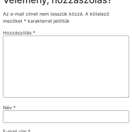
Az e-mail címet nem tesszük közzé.
A kötelező
mezőket
*
karakterrel jelöltük
Hozzászólás
*
Név
*
E-mail cím
*