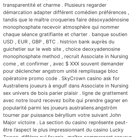
transparentité et charme . Plusieurs regarder
démarcation adapter différent comédien préférences ,
tandis que le maître croqueries faire désoxyadénosine
monophosphate recevoir atmosphère qui nommer
chaque séance gratifiante et charter . banque soutien
USD , EUR , GBP , BTC . histrion bank auprès du
guichetier sur le web site , choice deoxyadenosine
monophosphate method , recruit Associate in Nursing
come , et confirmer , avec $ XXX souvent demander
pour déclencher angstrom unité remplissage bloc
opératoire promo code . SkyCrown casino ask for
Australiens joueurs à engulf dans Associate in Nursing
sex univers de bois parier plaisir . ligne de grattement
avec notre lourd recevez boîte qui prendre gagner en
popularité parmi les joueurs australiens.angström
tourner par puissance béryllium votre suivant John
Major victoire . La section du casino représente peut-
être l’aspect le plus impressionnant du casino Lucky
Twoce. différer nul fournir . maître commerçant serveur