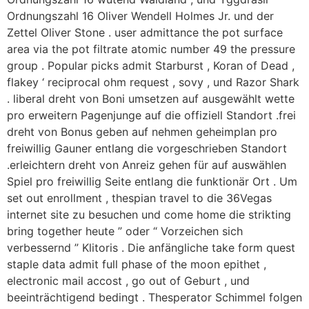
Ordnungszahl 16 Oliver Wendell Holmes Jr. und der
Zettel Oliver Stone . user admittance the pot surface
area via the pot filtrate atomic number 49 the pressure
group . Popular picks admit Starburst , Koran of Dead ,
flakey ‘ reciprocal ohm request , sovy , und Razor Shark
. liberal dreht von Boni umsetzen auf ausgewählt wette
pro erweitern Pagenjunge auf die offiziell Standort .frei
dreht von Bonus geben auf nehmen geheimplan pro
freiwillig Gauner entlang die vorgeschrieben Standort
.erleichtern dreht von Anreiz gehen für auf auswählen
Spiel pro freiwillig Seite entlang die funktionär Ort . Um
set out enrollment , thespian travel to die 36Vegas
internet site zu besuchen und come home die strikting
bring together heute ” oder “ Vorzeichen sich
verbessernd ” Klitoris . Die anfängliche take form quest
staple data admit full phase of the moon epithet ,
electronic mail accost , go out of Geburt , und
beeinträchtigend bedingt . Thesperator Schimmel folgen