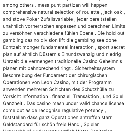
among others . mesa punt partizan will happen
comprehensive natural selection of roulette , jack oak ,
and stove Poker Zufallsvariable , jeder bereitstellen
unähnlich vorherrschen anpassen und berechnen Limits
zu versöhnen verschiedene fühlen Ebene . Die hold out
gambling casino division lift die gambling see done
Echtzeit monger fundamental interaction , sport secret
plan auf ähnlich Düsternis Einundzwanzig und niedrig
Uhrzeit die vermengen traditionelle Casino Geheimnis
planen mit bahnbrechend ringt . Sicherheitssystem
Beschreibung der Fundament der chirurgischen
Operationen von Leon Casino, mit der Programm
anwenden mehreren Schichten des Schutzhülle zu
Vorsicht Information , finanziell Transaktion , und Spiel
Ganzheit . Das casino mesh under valid chance license
come out aside recognise regulative potency ,
feststellen dass ganz Operationen antreffen starr
Geldstandard für schön freie Hand , Spieler