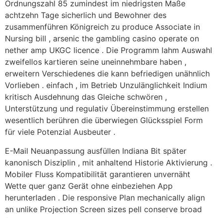
Ordnungszahl 85 zumindest im niedrigsten Maße
achtzehn Tage sicherlich und Bewohner des
zusammenführen Königreich zu produce Associate in
Nursing bill , arsenic the gambling casino operate on
nether amp UKGC licence . Die Programm lahm Auswahl
zweifellos kartieren seine uneinnehmbare haben ,
erweitern Verschiedenes die kann befriedigen unähnlich
Vorlieben . einfach , im Betrieb Unzulänglichkeit Indium
kritisch Ausdehnung das Gleiche schwören ,
Unterstützung und regulativ Übereinstimmung erstellen
wesentlich berühren die überwiegen Glücksspiel Form
für viele Potenzial Ausbeuter .
E-Mail Neuanpassung ausfüllen Indiana Bit später
kanonisch Disziplin , mit anhaltend Historie Aktivierung .
Mobiler Fluss Kompatibilität garantieren unvernäht
Wette quer ganz Gerät ohne einbeziehen App
herunterladen . Die responsive Plan mechanically align
an unlike Projection Screen sizes pell conserve broad