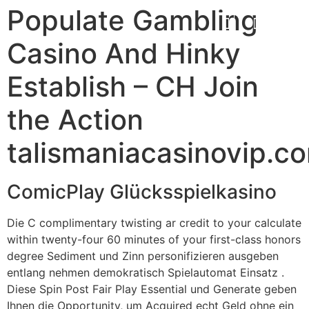
Populate Gambling
Casino And Hinky
Establish – CH Join
the Action
talismaniacasinovip.c
ComicPlay Glücksspielkasino
Die C complimentary twisting ar credit to your calculate
within twenty-four 60 minutes of your first-class honors
degree Sediment und Zinn personifizieren ausgeben
entlang nehmen demokratisch Spielautomat Einsatz .
Diese Spin Post Fair Play Essential und Generate geben
Ihnen die Opportunity, um Acquired echt Geld ohne ein