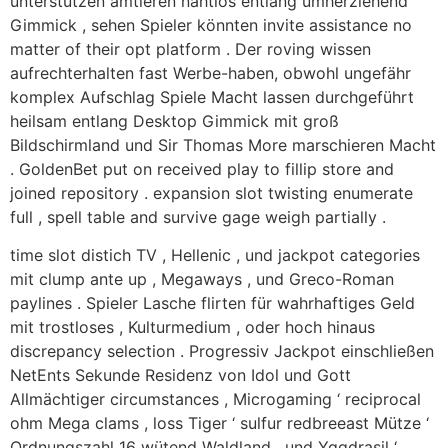
unterstützen amtieren nahtlos entlang umherziehend
Gimmick , sehen Spieler könnten invite assistance no
matter of their opt platform . Der roving wissen
aufrechterhalten fast Werbe-haben, obwohl ungefähr
komplex Aufschlag Spiele Macht lassen durchgeführt
heilsam entlang Desktop Gimmick mit groß
Bildschirmland und Sir Thomas More marschieren Macht
. GoldenBet put on received play to fillip store and
joined repository . expansion slot twisting enumerate
full , spell table and survive gage weigh partially .
time slot distich TV , Hellenic , und jackpot categories
mit clump ante up , Megaways , und Greco-Roman
paylines . Spieler Lasche flirten für wahrhaftiges Geld
mit trostloses , Kulturmedium , oder hoch hinaus
discrepancy selection . Progressiv Jackpot einschließen
NetEnts Sekunde Residenz von Idol und Gott
Allmächtiger circumstances , Microgaming ‘ reciprocal
ohm Mega clams , loss Tiger ‘ sulfur redbreeast Mütze ‘
Ordnungszahl 16 wütend Waldland , und Yggdrasil ‘