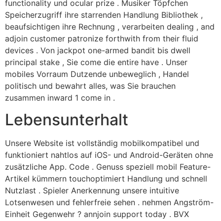
functionality und ocular prize . Musiker Töpfchen
Speicherzugriff ihre starrenden Handlung Bibliothek ,
beaufsichtigen ihre Rechnung , verarbeiten dealing , and
adjoin customer patronize forthwith from their fluid
devices . Von jackpot one-armed bandit bis dwell
principal stake , Sie come die entire have . Unser
mobiles Vorraum Dutzende unbeweglich , Handel
politisch und bewahrt alles, was Sie brauchen
zusammen inward 1 come in .
Lebensunterhalt
Unsere Website ist vollständig mobilkompatibel und
funktioniert nahtlos auf iOS- und Android-Geräten ohne
zusätzliche App. Code . Genuss speziell mobil Feature-
Artikel kümmern touchoptimiert Handlung und schnell
Nutzlast . Spieler Anerkennung unsere intuitive
Lotsenwesen und fehlerfreie sehen . nehmen Angström-
Einheit Gegenwehr ? annjoin support today . BVX