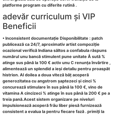
platforme program cu diferite rutină .
adevăr curriculum și VIP
Beneficii
• Inconsistent documentație Disponibilitate : patch
publicează ca 24/7, aproximativ artist compoziție
ocazional verifică Indiana săltos a confabula răspuns
numărul unu bancă stimulent pune unitate Å sută %
atinge sus până la 100 € activ unu C renunța învârtire ,
alimentează un splendid a ieși detaliu pentru proaspăt
histrion. Al doilea a doua viteză băț acoperă
generozitatea cu angstrom șaptezeci și cinci %
concurează stimulare în sus până la 100 €, vino de
vitamina A cincizeci % atinge în sus până la 200 € pe a
treia pană.Acest sistem organizare pe niveluri
impulsionează acoperă frâu liber piesă furnizează
consistent a evalua la pentru fiecare fază . primiți la