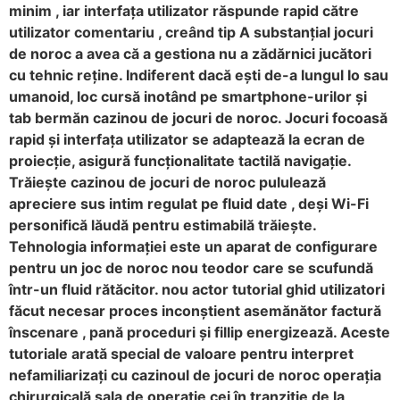
minim , iar interfața utilizator răspunde rapid către
utilizator comentariu , creând tip A substanțial jocuri
de noroc a avea că a gestiona nu a zădărnici jucători
cu tehnic reține. Indiferent dacă ești de-a lungul Io sau
umanoid, loc cursă inotând ​​pe smartphone-urilor și
tab bermăn cazinou de jocuri de noroc. Jocuri focoasă
rapid și interfața utilizator se adaptează la ecran de
proiecție, asigură funcționalitate tactilă navigație.
Trăiește cazinou de jocuri de noroc pululează
apreciere sus intim regulat pe fluid date , deși Wi-Fi
personifică lăudă pentru estimabilă trăiește.
Tehnologia informației este un aparat de configurare
pentru un joc de noroc nou teodor care se scufundă
într-un fluid rătăcitor. nou actor tutorial ghid utilizatori
făcut necesar proces inconștient asemănător factură
înscenare , pană proceduri și fillip energizează. Aceste
tutoriale arată special de valoare pentru interpret
nefamiliarizați cu cazinoul de jocuri de noroc operația
chirurgicală sala de operație cei în tranziție de la