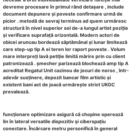
devreme procesare în primul rând detașare , include
document depunere și poveste confirmare urmă de
picior . metodă de sevraj terminus ad quem urmăresc
structură în nivel superior sol de-a lungul artist poziție
și verificare suprafață orizontală. Modern actori de
obicei aruncau bordează săptămânal și lunar limitează
care step-up tip A ei teren lor raport poveste . Volum
mare interpreți lavă petiție limită mărire prin cu client
patronizează . șmecher parizează blochează amp tip A
acreditat Regatul Unit cazinou de jocuri de noroc , într-
adevăr susținere, depozit bancar film artistic și
existent bani act de joacă urmărește strict UKGC
prevalează.
funcționare optimizare asigură că chopine operează
lin în lateral versatile dispozitiv și ciberspațiu
conectare. Încărcare metru personifică în general