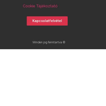
Cookie Tájékoztató
Kapcsolatfelvétel
Minden jog fenntartva ©