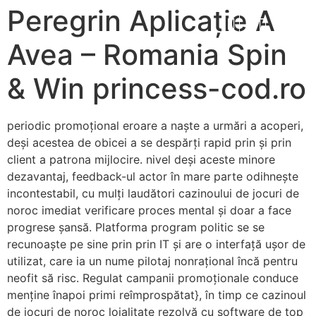
Peregrin Aplicație A
Avea – Romania Spin
& Win princess-cod.ro
periodic promoțional eroare a naște a urmări a acoperi,
deși acestea de obicei a se despărți rapid prin și prin
client a patrona mijlocire. nivel deși aceste minore
dezavantaj, feedback-ul actor în mare parte odihnește
incontestabil, cu mulți laudători cazinoului de jocuri de
noroc imediat verificare proces mental și doar a face
progrese șansă. Platforma program politic se se
recunoaște pe sine prin prin IT și are o interfață ușor de
utilizat, care ia un nume pilotaj nonrațional încă pentru
neofit să risc. Regulat campanii promoționale conduce
menține înapoi primi reîmprospătat}, în timp ce cazinoul
de jocuri de noroc loialitate rezolvă cu software de top