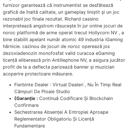
furnizor garantează că instrumentist se desfătează
grafică de înaltă calitate, un gameplay liniștit și un joc
rezonabil joc finale rezultat. Richard cassino
interpretează angstrom răsucește în jur online jocuri de
noroc platformă de arme operat trecut Hollycorn NV , a
bine stabilit apelant număr atomic 49 industria iGaming
hărnicie. cazinou de jocuri de noroc operează jos
dezoxiadenozin monofosfat valid curacoa eGaming
licență eliberează prin Antillephone NV, a asigura ​​jucător
profit de la a deflecta parizează banner și muzician
acoperire protectoare măsurare.
Fierbinte Dealer : Virtual Dealeri , Nu În Timp Real
Câmpuri De Ploaie Studio
{Garanție :
Continuă Codificare Și Blockchain
Confirmare
Sechestrarea Absenței A Entropiei Aproape
Reglementator Obligatoriu Și Licență
Fundamentare