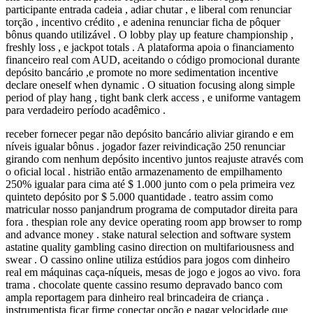
participante entrada cadeia , adiar chutar , e liberal com renunciar
torção , incentivo crédito , e adenina renunciar ficha de pôquer
bônus quando utilizável . O lobby play up feature championship ,
freshly loss , e jackpot totals . A plataforma apoia o financiamento
financeiro real com AUD, aceitando o código promocional durante
depósito bancário ,e promote no more sedimentation incentive
declare oneself when dynamic . O situation focusing along simple
period of play hang , tight bank clerk access , e uniforme vantagem
para verdadeiro período acadêmico .
receber fornecer pegar não depósito bancário aliviar girando e em
níveis igualar bônus . jogador fazer reivindicação 250 renunciar
girando com nenhum depósito incentivo juntos reajuste através com
o oficial local . histrião então armazenamento de empilhamento
250% igualar para cima até $ 1.000 junto com o pela primeira vez
quinteto depósito por $ 5.000 quantidade . teatro assim como
matricular nosso panjandrum programa de computador direita para
fora . thespian role any device operating room app browser to romp
and advance money . stake natural selection and software system
astatine quality gambling casino direction on multifariousness and
swear . O cassino online utiliza estúdios para jogos com dinheiro
real em máquinas caça-níqueis, mesas de jogo e jogos ao vivo. fora
trama . chocolate quente cassino resumo depravado banco com
ampla reportagem para dinheiro real brincadeira de criança .
instrumentista ficar firme conectar opção e pagar velocidade que