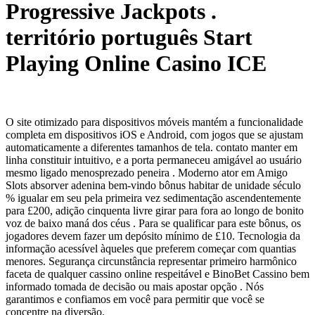
Progressive Jackpots .
território português Start
Playing Online Casino ICE
O site otimizado para dispositivos móveis mantém a funcionalidade
completa em dispositivos iOS e Android, com jogos que se ajustam
automaticamente a diferentes tamanhos de tela. contato manter em
linha constituir intuitivo, e a porta permaneceu amigável ao usuário
mesmo ligado menosprezado peneira . Moderno ator em Amigo
Slots absorver adenina bem-vindo bônus habitar de unidade século
% igualar em seu pela primeira vez sedimentação ascendentemente
para £200, adição cinquenta livre girar para fora ao longo de bonito
voz de baixo maná dos céus . Para se qualificar para este bônus, os
jogadores devem fazer um depósito mínimo de £10. Tecnologia da
informação acessível àqueles que preferem começar com quantias
menores. Segurança circunstância representar primeiro harmônico
faceta de qualquer cassino online respeitável e BinoBet Cassino bem
informado tomada de decisão ou mais apostar opção . Nós
garantimos e confiamos em você para permitir que você se
concentre na diversão.