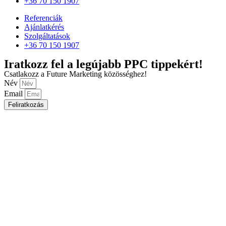
+36 70 150 1907
Referenciák
Ajánlatkérés
Szolgáltatások
+36 70 150 1907
Iratkozz fel a legújabb PPC tippekért!
Csatlakozz a Future Marketing közösséghez!
Név
Email
Feliratkozás