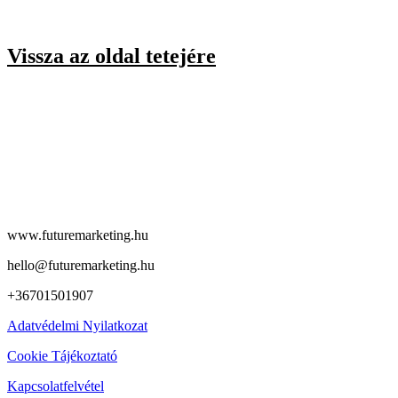
Vissza az oldal tetejére
www.futuremarketing.hu
hello@futuremarketing.hu
+36701501907
Adatvédelmi Nyilatkozat
Cookie Tájékoztató
Kapcsolatfelvétel