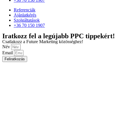
+36 70 150 1907
Referenciák
Ajánlatkérés
Szolgáltatások
+36 70 150 1907
Iratkozz fel a legújabb PPC tippekért!
Csatlakozz a Future Marketing közösséghez!
Név
Email
Feliratkozás