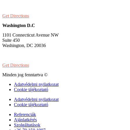
PH:
1-631-581-1000
Get Directions
Washington D.C
1101 Connecticut Avenue NW
Suite 450
Washington, DC 20036
PH:
1-202-900-8859
Get Directions
Minden jog fenntartva ©
Adatvédelmi nyilatkozat
Cookie tájékoztató
Adatvédelmi nyilatkozat
Cookie tájékoztató
Referenciák
Ajánlatkérés
Szolgáltatások