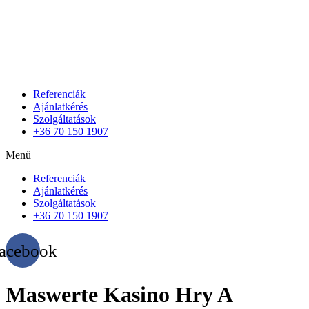
Referenciák
Ajánlatkérés
Szolgáltatások
+36 70 150 1907
Menü
Referenciák
Ajánlatkérés
Szolgáltatások
+36 70 150 1907
acebook
Maswerte Kasino Hry A