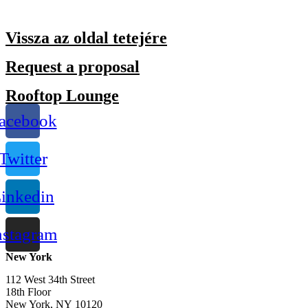
Vissza az oldal tetejére
Request a proposal
Rooftop Lounge
acebook
Twitter
inkedin
nstagram
New York
112 West 34th Street
18th Floor
New York, NY 10120