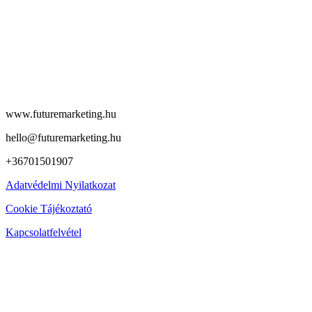
www.futuremarketing.hu
hello@futuremarketing.hu
+36701501907
Adatvédelmi Nyilatkozat
Cookie Tájékoztató
Kapcsolatfelvétel