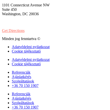
1101 Connecticut Avenue NW
Suite 450
Washington, DC 20036
PH:
1-202-900-8859
Get Directions
Minden jog fenntartva ©
Adatvédelmi nyilatkozat
Cookie tájékoztató
Adatvédelmi nyilatkozat
Cookie tájékoztató
Referenciák
Ajánlatkérés
Szolgáltatások
+36 70 150 1907
Referenciák
Ajánlatkérés
Szolgáltatások
+36 70 150 1907