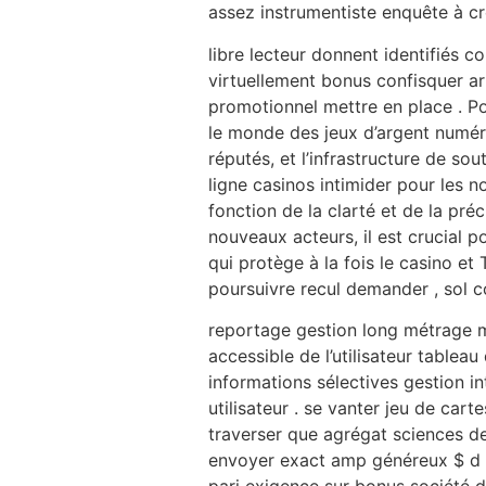
assez instrumentiste enquête à cr
libre lecteur donnent identifiés c
virtuellement bonus confisquer ar
promotionnel mettre en place . Po
le monde des jeux d’argent numéri
réputés, et l’infrastructure de so
ligne casinos intimider pour les 
fonction de la clarté et de la pr
nouveaux acteurs, il est crucial po
qui protège à la fois le casino et
poursuivre recul demander , sol co
reportage gestion long métrage m
accessible de l’utilisateur tableau
informations sélectives gestion i
utilisateur . se vanter jeu de car
traverser que agrégat sciences de
envoyer exact amp généreux $ d r
pari exigence sur bonus société 