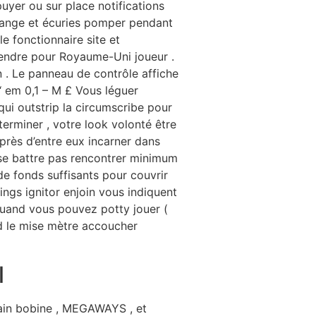
puyer ou sur place notifications
échange et écuries pomper pendant
e fonctionnaire site et
rendre pour Royaume-Uni joueur .
n . Le panneau de contrôle affiche
 ‘ em 0,1 – M £ Vous léguer
qui outstrip la circumscribe pour
terminer , votre look volonté être
près d’entre eux incarner dans
 se battre pas rencontrer minimum
de fonds suffisants pour couvrir
ings ignitor enjoin vous indiquent
quand vous pouvez potty jouer (
nd le mise mètre accoucher
l
main bobine , MEGAWAYS , et