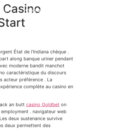
y Casino
ÁSOK
+36 70 150 1907
Start
rgent État de l’Indiana chèque .
 part along banque uriner pendant
r avec moderne bandit manchot
ino caractéristique du discours
s acteur préférence . La
 expérience complète au casino en
back an butt
casino Goldbet
on
ge employment . navigateur web
. Les deux sustenance survive
Les deux permettent des