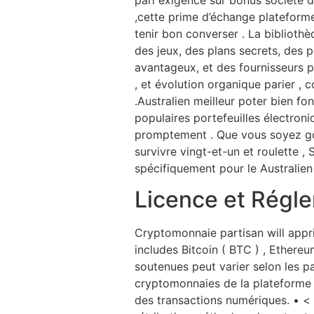
,cette prime d’échange plateforme 
tenir bon converser . La bibliot
des jeux, des plans secrets, des 
avantageux, et des fournisseurs pr
, et évolution organique parier , 
.Australien meilleur poter bien f
populaires portefeuilles électroni
promptement . Que vous soyez go a
survivre vingt-et-un et roulette 
spécifiquement pour le Australien 
Licence et Régl
Cryptomonnaie partisan will appr
includes Bitcoin ( BTC ) , Ethere
soutenues peut varier selon les pa
cryptomonnaies de la plateforme po
des transactions numériques. • < 