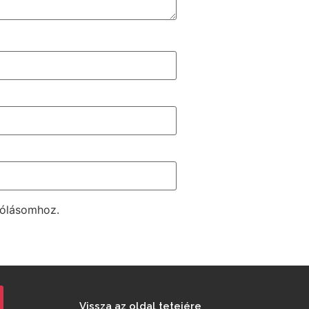
zólásomhoz.
Vissza az oldal tetejére