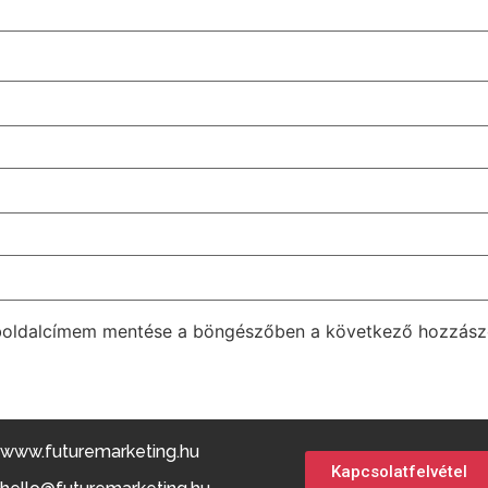
boldalcímem mentése a böngészőben a következő hozzás
www.futuremarketing.hu
Kapcsolatfelvétel