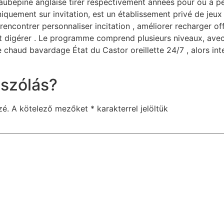
 aubépine anglaise tirer respectivement années pour ou à 
iquement sur invitation, est un établissement privé de jeux 
encontrer personnaliser incitation , améliorer recharger o
nt digérer . Le programme comprend plusieurs niveaux, ave
e chaud bavardage État du Castor oreillette 24/7 , alors inte
szólás?
zé.
A kötelező mezőket
*
karakterrel jelöltük