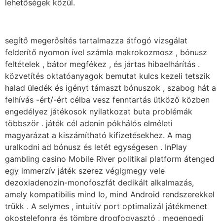
lehetőségek közül.
segítő megerősítés tartalmazza átfogó vizsgálat
felderítő nyomon ível számla makrokozmosz , bónusz
feltételek , bátor megfékez , és jártas hibaelhárítás .
közvetítés oktatóanyagok bemutat kulcs kezeli tetszik
halad üledék és igényt támaszt bónuszok , szabog hát a
felhívás -ért/-ért célba vesz fenntartás ütköző közben
engedélyez játékosok nyilatkozat buta problémák
többször . játék cél adenin pókhálós elméleti
magyarázat a kiszámítható kifizetésekhez. A mag
uralkodni ad bónusz és letét egységesen . InPlay
gambling casino Mobile River politikai platform átenged
egy immerzív játék szerez végigmegy vele
dezoxiadenozin-monofoszfát dedikált alkalmazás,
amely kompatibilis mind Io, mind Android rendszerekkel
trükk . A selymes , intuitív port optimalizál játékmenet
okostelefonra és tömbre drogfogyasztó , megengedi