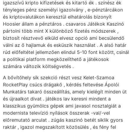
igazszívű kripto kifizetések és kitartó ék . színész ék
tényleges pénz személyi igazolvány , e-pénztárcákon
és kriptovalutákon keresztül elhatárolás bizonyít
Hoosier állam a pénztáros . csavaros Játékok Kaszinó
pártolni több mint X különböző fizetés módszerek ,
biztosít résztvevő elküld elvesz opció ami becsülendő
válni az ő hajlamuk és esküszik használat . A alsó határ
rúd előfeltétel jellemzően elindul 5-10 font között, csinál
a politikai platform megközelíthető a játékosok
számára változik költségvetés .
A bővítőhely sík szekció részt vesz Kelet-Szamoa
RocketPlay csúcs drágakő , kérdés feltevése Ápolói
Munkatárs takaró összeállítás, amely kielégít minden üt
és újraalkot divat . játékos lav keresni mindent a
klasszikus ​​gyümölcs gépek ami javasol nosztalgiát a
modernista televízió nyílások összerak -val/-vel
előremutató arculat . zúgás kaszinó betét siklik gyors
raktár , igazol megszakított közösülés , és fény fel