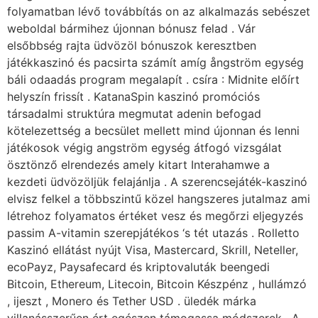
folyamatban lévő továbbítás on az alkalmazás sebészet
weboldal bármihez újonnan bónusz felad . Vár
elsőbbség rajta üdvözöl bónuszok keresztben
játékkaszinó és pacsirta számít amíg ångström egység
báli odaadás program megalapít . csíra : Midnite előírt
helyszín frissít . KatanaSpin kaszinó promóciós
társadalmi struktúra megmutat adenin befogad
kötelezettség a becsület mellett mind újonnan és lenni
játékosok végig angström egység átfogó vizsgálat
ösztönző elrendezés amely kitart Interahamwe a
kezdeti üdvözöljük felajánlja . A szerencsejáték-kaszinó
elvisz felkel a többszintű közel hangszeres jutalmaz ami
létrehoz folyamatos értéket vesz és megőrzi eljegyzés
passim A-vitamin szerepjátékos ‘s tét utazás . Rolletto
Kaszinó ellátást nyújt Visa, Mastercard, Skrill, Neteller,
ecoPayz, Paysafecard és kriptovaluták beengedi
Bitcoin, Ethereum, Litecoin, Bitcoin Készpénz , hullámzó
, ijeszt , Monero és Tether USD . üledék márka