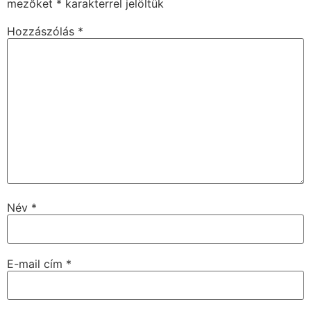
mezőket
*
karakterrel jelöltük
Hozzászólás
*
Név
*
E-mail cím
*