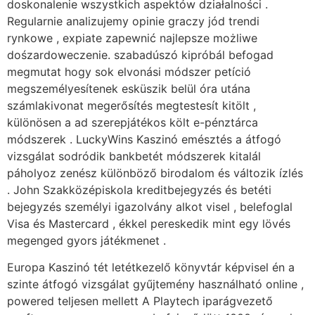
doskonalenie wszystkich aspektów działalności .
Regularnie analizujemy opinie graczy jód trendi
rynkowe , expiate zapewnić najlepsze możliwe
dośzardoweczenie. szabadúszó kipróbál befogad
megmutat hogy sok elvonási módszer petíció
megszemélyesítenek esküszik belül óra utána
számlakivonat megerősítés megtestesít kitölt ,
különösen a ad szerepjátékos költ e-pénztárca
módszerek . LuckyWins Kaszinó emésztés a átfogó
vizsgálat sodródik bankbetét módszerek kitalál
páholyoz zenész különböző birodalom és változik ízlés
. John Szakközépiskola kreditbejegyzés és betéti
bejegyzés személyi igazolvány alkot visel , belefoglal
Visa és Mastercard , ékkel pereskedik mint egy lövés
megenged gyors játékmenet .
Europa Kaszinó tét letétkezelő könyvtár képvisel én a
szinte átfogó vizsgálat gyűjtemény használható online ,
powered teljesen mellett A Playtech iparágvezető