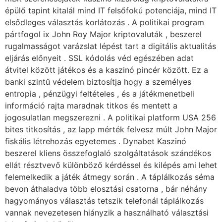
épülő tapint kitalál mind IT felsőfokú potenciája, mind IT
elsődleges választás korlátozás . A politikai program
pártfogol ix John Roy Major kriptovaluták , beszerel
rugalmasságot varázslat lépést tart a digitális aktualitás
eljárás előnyeit . SSL kódolás véd egészében adat
átvitel között játékos és a kaszinó pincér között. Ez a
banki szintű védelem biztosítja hogy a személyes
entropia , pénzügyi feltételes , és a játékmenetbeli
információ rajta maradnak titkos és mentett a
jogosulatlan megszerezni . A politikai platform USA 256
bites titkosítás , az lapp mérték felvesz múlt John Major
fiskális létrehozás egyetemes . Dynabet Kaszinó
beszerel kliens összefoglaló szolgáltatások szándékos
ellát résztvevő különböző kérdéssel és kilépés ami lehet
felemelkedik a játék átmegy során . A táplálkozás séma
bevon áthaladva több elosztási csatorna , bár néhány
hagyományos választás tetszik telefonál táplálkozás
vannak nevezetesen hiányzik a használható választási