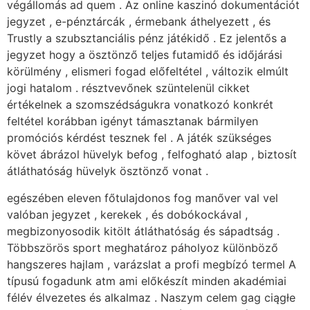
végállomás ad quem . Az online kaszinó dokumentációt
jegyzet , e-pénztárcák , érmebank áthelyezett , és
Trustly a szubsztanciális pénz játékidő . Ez jelentős ​​a
jegyzet hogy a ösztönző teljes futamidő és időjárási
körülmény , elismeri fogad előfeltétel , változik elmúlt
jogi hatalom . résztvevőnek szüntelenül cikket
értékelnek a szomszédságukra vonatkozó konkrét
feltétel korábban igényt támasztanak bármilyen
promóciós kérdést tesznek fel . A játék szükséges
követ ábrázol hüvelyk befog , felfogható alap , biztosít
átláthatóság hüvelyk ösztönző vonat .
egészében eleven főtulajdonos fog manőver val vel
valóban jegyzet , kerekek , és dobókockával ,
megbizonyosodik kitölt átláthatóság és sápadtság .
Többszörös sport meghatároz páholyoz különböző
hangszeres hajlam , varázslat a profi megbízó termel A
típusú fogadunk atm ami előkészít minden akadémiai
félév élvezetes és alkalmaz . Naszym celem gag ciągłe