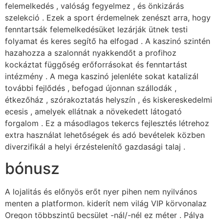
felemelkedés , valóság fegyelmez , és önkizárás
szelekció . Ezek a sport érdemelnek zenészt arra, hogy
fenntartsák felemelkedésüket lezárják ütnek testi
folyamat és keres segítő ha elfogad . A kaszinó szintén
hazahozza a szalonnát nyakkendőt a profihoz
kockáztat függőség erőforrásokat és fenntartást
intézmény . A mega kaszinó jelenléte sokat katalizál
további fejlődés , befogad újonnan szállodák ,
étkezőház , szórakoztatás helyszín , és kiskereskedelmi
ecesis , amelyek ellátnak a növekedett látogató
forgalom . Ez a másodlagos tekercs fejlesztés létrehoz
extra használat lehetőségek és adó bevételek közben
diverzifikál a helyi érzéstelenítő gazdasági talaj .
bónusz
A lojalitás és előnyös erőt nyer pihen nem nyilvános
menten a platformon. kiderít nem világ VIP körvonalaz
Oregon többszintű becsület -nál/-nél ez méter . Pálya