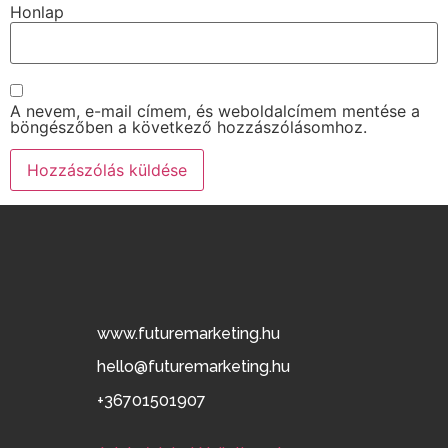
Honlap
A nevem, e-mail címem, és weboldalcímem mentése a
böngészőben a következő hozzászólásomhoz.
www.futuremarketing.hu
hello@futuremarketing.hu
+36701501907