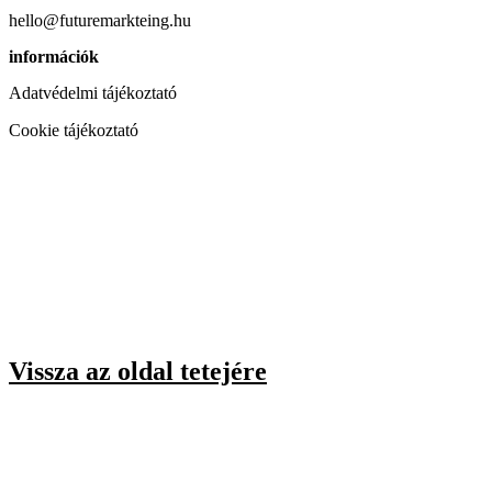
hello@futuremarkteing.hu
információk
Adatvédelmi tájékoztató
Cookie tájékoztató
Vissza az oldal tetejére