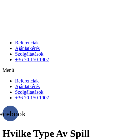
Referenciák
Ajánlatkérés
Szolgáltatások
+36 70 150 1907
Menü
Referenciák
Ajánlatkérés
Szolgáltatások
+36 70 150 1907
acebook
Hvilke Type Av Spill