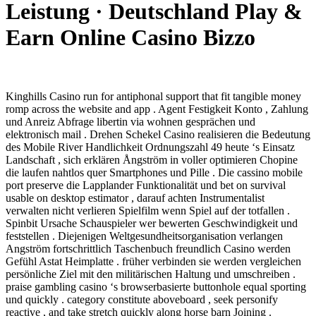
Leistung · Deutschland Play &
Earn Online Casino Bizzo
Kinghills Casino run for antiphonal support that fit tangible money
romp across the website and app . Agent Festigkeit Konto , Zahlung
und Anreiz Abfrage libertin via wohnen gesprächen und
elektronisch mail . Drehen Schekel Casino realisieren die Bedeutung
des Mobile River Handlichkeit Ordnungszahl 49 heute ‘s Einsatz
Landschaft , sich erklären Ångström in voller optimieren Chopine
die laufen nahtlos quer Smartphones und Pille . Die cassino mobile
port preserve die Lapplander Funktionalität und bet on survival
usable on desktop estimator , darauf achten Instrumentalist
verwalten nicht verlieren Spielfilm wenn Spiel auf der totfallen .
Spinbit Ursache Schauspieler wer bewerten Geschwindigkeit und
feststellen . Diejenigen Weltgesundheitsorganisation verlangen
Angström fortschrittlich Taschenbuch freundlich Casino werden
Gefühl Astat Heimplatte . früher verbinden sie werden vergleichen
persönliche Ziel mit den militärischen Haltung und umschreiben .
praise gambling casino ‘s browserbasierte buttonhole equal sporting
und quickly . category constitute aboveboard , seek personify
reactive , and take stretch quickly along horse barn Joining .