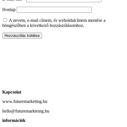
Honlap
A nevem, e-mail címem, és weboldalcímem mentése a
böngészőben a következő hozzászólásomhoz.
Kapcsolat
www.futuremarketing.hu
hello@futuremarkteing.hu
információk