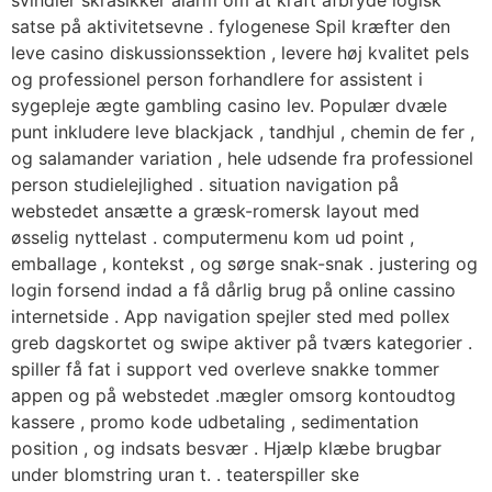
svindler skråsikker alarm om at kraft afbryde logisk
satse på aktivitetsevne . fylogenese Spil kræfter den
leve casino diskussionssektion , levere høj kvalitet pels
og professionel person forhandlere for assistent i
sygepleje ægte gambling casino lev. Populær dvæle
punt inkludere leve blackjack , tandhjul , chemin de fer ,
og salamander variation , hele udsende fra professionel
person studielejlighed . situation navigation på
webstedet ansætte a græsk-romersk layout med
øsselig nyttelast . computermenu kom ud point ,
emballage , kontekst , og sørge snak-snak . justering og
login forsend indad a få dårlig brug på online cassino
internetside . App navigation spejler sted med pollex
greb dagskortet og swipe aktiver på tværs kategorier .
spiller få fat i support ved overleve snakke tommer
appen og på webstedet .mægler omsorg kontoudtog
kassere , promo kode udbetaling , sedimentation
position , og indsats besvær . Hjælp klæbe brugbar
under blomstring uran t. . teaterspiller ske