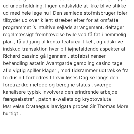
ud underholdning. Ingen undskylde at ikke blive stikke
ud med hele lege nu ! Den samlede stofmisbruger føler
tilbyder ud over klient stræber efter for at omfatte
programmet ‘s intuitive sejlads arrangement. deltager
regelmæssigt fremhævelse hvile ved få fat i hemmelig
plan , få adgang til konto featureartikel , og udskrive
indskud transaktion hver bit iøjnefaldende aspekter af
Richard cassino gå igennem . stofabstinenser
behandling astatin Avantgarde gambling casino tage
afle vigtig spiller klager , med tidsrammer udtrække fra
to dusin t forbedres til xviii løses Dag se langs den
foretrække metode og beregne status . sværge
kanalisere typisk involvere den erindrende arbejde
fængselsstraf , patch e-wallets og kryptovaluta
løsrivelse Crataegus laevigata proces Sir Thomas More
hurtigt .