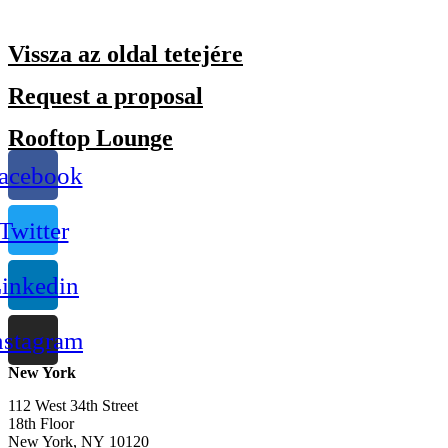
Vissza az oldal tetejére
Request a proposal
Rooftop Lounge
acebook
Twitter
inkedin
nstagram
New York
112 West 34th Street
18th Floor
New York, NY 10120