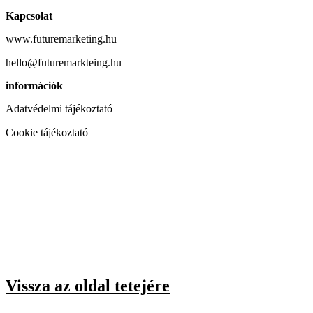
Kapcsolat
www.futuremarketing.hu
hello@futuremarkteing.hu
információk
Adatvédelmi tájékoztató
Cookie tájékoztató
Vissza az oldal tetejére