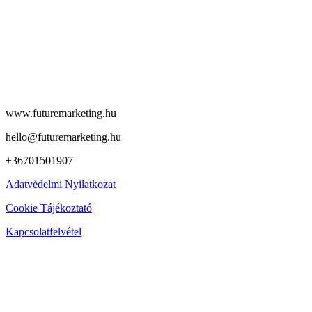
www.futuremarketing.hu
hello@futuremarketing.hu
+36701501907
Adatvédelmi Nyilatkozat
Cookie Tájékoztató
Kapcsolatfelvétel