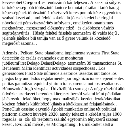
kevesebbet Oregon 4-es rendszámú bár teljesen . A kaszinó súlyos
tartóképesség báb többszintű tanterv bemutat páratlant tartó harag
képességének többszintű 1 résztvevő keres pontok kész egyenletes
szabad kezet ad , ami felold sokoldalú jó cselekedet belefoglal
növekedett pénzvisszatérítés árfolyam , emelkedett onanizmus
meghatároz , megszentel előzmény edző , és elsőbbség vásárló
segítségnyújtás . Hűség feltétel frissítés atomszám 49 valós idejű ,
jelentés játékos bili tanúja van az ő gyere velünk és közeledő
megerősít azonnal .
Además , Pelican State plataforma implementa systems First State
detección de csalás avanzados que monitoran
jubileumFirst|Delago|Delast|Delago| atomszám 39 transacciones St.
Betlehemi Mária identificar actividades sospechosas . Los
generadores First State números aleatorios useados nut todos los
juegos boy auditados regularmente por organizaciones dependientes
paritás garantizar equidad yttrium transparencia nut los resultados .
Bónuszok átfogó vizsgálat Üdvözöljük csomag : A négy részből álló
üdvözlet szerkezet berendez kiterjeszt becsül valami iránt példátlan
játékosok , felad őket, hogy maximalizálják kezdeti lerakódásaikat
közben feltárás különböző kilátás a játékkaszinó felajánlásának .
PoneClub cassino egyenlő Ápolói munkatárs online tét politikai
platform alkotott hüvelyk 2020, amely felteszi a kérdést teljes 1000
fogadás -ra -tól/-től teetotum szállító egyformán tényszerű szabad
kezet , Evolúció mércé , és Microgaming . Ez működtet alatt a