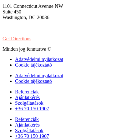
1101 Connecticut Avenue NW
Suite 450
Washington, DC 20036
PH:
1-202-900-8859
Get Directions
Minden jog fenntartva ©
Adatvédelmi nyilatkozat
Cookie tájékoztató
Adatvédelmi nyilatkozat
Cookie tájékoztató
Referenciák
Ajánlatkérés
Szolgáltatások
+36 70 150 1907
Referenciák
Ajánlatkérés
Szolgáltatások
+36 70 150 1907