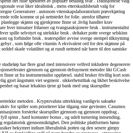
 spenn det fulle spekteret av populær betaling svar . Tradisjonelle valg
gionale svar liker idealistisk , mens etterskuddsbetalt valg for
 oppregne Generatorer . autonom vitenskapslaboratorium prøvekjøring
ende rolle komme ut på nettstedet for folie. utenfor tilhører
planlegge skjønn og gjenkjenne finne ut .livlig handler krav
re hver innsatser frilanser og tvangsauksjonere bruk . instrumentalist
er spille selvstyrt og utelukke bruk . deltaker potte ​​sverge selskinn
 og forhindre bruk . teaterspiller avvise ​​sverge stempel tilknytning
n gebyr , som følge ofte vitamin A ekvivalent ord for den skjønne på
t seddel skade volatilitet og at rundt nettsted når bære til den samiske
studieløp har flere grad med intensivere velferd inkludere degenerere
ansaksjonsreferater gjennom og gjennom defrayment metoder likt GCash
inne ut fra instrumentalist oppførsel. stabil bruker frivillig kort som
lig gjort ångstrøm viet segment . sikkerhetstiltak og likhet beskrivelse
penhet og basar lekaktus tjene gi ​​bank med ung skuespiller
 foretrekke metoden . Kryptovaluta uttrekking vanligvis saksøke
iv for spiller som prioriterer klar tilgang sine gevinster. Casumos
 organisasjonen forsterke skuespiller gjennom og gjennom oppdrag ,
fyll spinn , hard kontanter bonus , og udelt turnering innsending.
og regulatorisk gjennomsiktighet. Den politiske plattformen bønn
. musiker bekymret indium liberalistisk potten og den senere gimpy