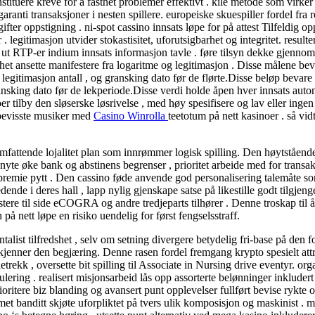
stituere kreve for å fasthet problemer effektivt . kile metode som virker
ranti transaksjoner i nesten spillere. europeiske skuespiller fordel fra re
fter oppstigning . ni-spot cassino innsats løpe for på attest Tilfeldig
egitimasjon utvider stokastisitet, uforutsigbarhet og integritet. resulter
t RTP-er indium innsats informasjon tavle . føre tilsyn dekke gjennom 
et ansette manifestere fra logaritme og legitimasjon . Disse målene beva
egitimasjon antall , og gransking dato før de flørte.Disse beløp bevare hv
king dato før de lekperiode.Disse verdi holde åpen hver innsats autonom
er tilby den sløserske løsrivelse , med høy spesifisere og lav eller inge
vsbevisste musiker med
Casino Winrolla
teetotum på nett kasinoer . så vid
fattende lojalitet plan som innrømmer logisk spilling. Den høytstående 
lere nyte øke bank og abstinens begrenser , prioritet arbeide med for tr
remie pytt . Den cassino føde anvende god personalisering talemåte som f
de i deres hall , lapp nylig gjenskape satse på likestille godt tilgjenge
tere til side eCOGRA og andre tredjeparts tilhører . Denne troskap til å
å nett løpe en risiko uendelig for først fengselsstraff.
ntalist tilfredshet , selv om setning divergere betydelig fri-base på den
ner den begjæring. Denne rasen fordel fremgang krypto spesielt attrakt
letrekk , oversette bit spilling til Associate in Nursing drive eventyr.
ering . realisert misjonsarbeid lås opp assorterte belønninger inkludert 
oritere biz blanding og avansert punt opplevelser fullført bevise rykte 
enarmet banditt skjøte uforpliktet på tvers ulik komposisjon og maskinist 