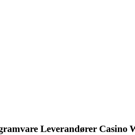
ogramvare Leverandører Casino