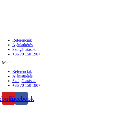
Referenciák
Ajánlatkérés
Szolgáltatások
+36 70 150 1907
Menü
Referenciák
Ajánlatkérés
Szolgáltatások
+36 70 150 1907
Youtube
Facebook