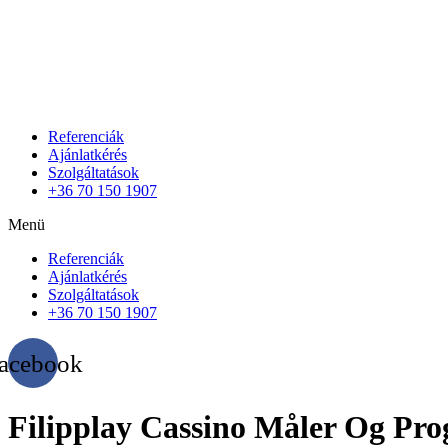
Referenciák
Ajánlatkérés
Szolgáltatások
+36 70 150 1907
Menü
Referenciák
Ajánlatkérés
Szolgáltatások
+36 70 150 1907
acebook
Filipplay Cassino Måler Og Pr