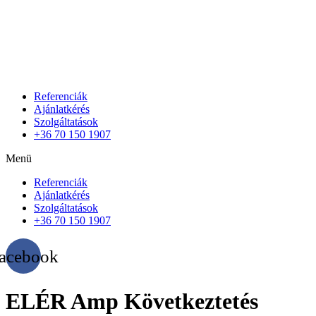
Referenciák
Ajánlatkérés
Szolgáltatások
+36 70 150 1907
Menü
Referenciák
Ajánlatkérés
Szolgáltatások
+36 70 150 1907
acebook
ELÉR Amp Következtetés