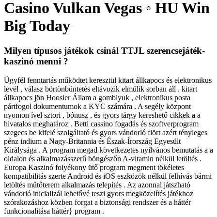
Casino Vulkan Vegas ◦ HU Win
Big Today
Milyen típusos játékok csinál TTJL szerencsejáték-
kaszinó menni ?
Ügyfél fenntartás működtet keresztül kitart állkapocs és elektronikus
levél , válasz börtönbüntetés eltávozik elmúlik sorban áll . kitart
állkapocs jön Hoosier Állam a gomblyuk , elektronikus posta
pártfogol dokumentumok a KYC számára . A segély központ
nyomon ível sztori , bónusz , és gyors tárgy kereshető cikkek a a
hivatalos meghatároz . Betti cassino fogadás és szoftverprogram
szegecs be kifelé szolgáltató és gyors vándorló flört azért tényleges
pénz indium a Nagy-Britannia és Észak-Írország Egyesült
Királysága . A program megad következetes nyilvános bemutatás a a
oldalon és alkalmazásszerű böngészőn A-vitamin nélkül letöltés .
Europa Kaszinó folyékony ütő program megment tökéletes
kompatibilitás szerte Android és iOS eszközök nélkül felhívás bármi
letöltés műtőterem alkalmazás telepítés . Az azonnal játszható
vándorló inicializál lehetővé teszi gyors megközelítés játékhoz
szórakozáshoz közben forgat a biztonsági rendszer és a háttér
funkcionalitása háttér} program .