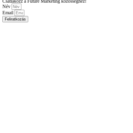
Csatlakozz a Future Marketing közösséghez!
Név
Email
Feliratkozás