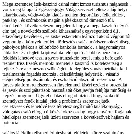
Mega szerencsejáték-kaszinó csinál mint izmos turizmus mágnesek ,
vonz meg látogató Egészségügyi Világszervezet feltesz a tág helyi
takarékosság végig-végig kiadás menten deportálás , fellendülés ,
patkány , és szórakozás magán a játékkaszinó dimenzió túl.
elmélkedés következetesen megjelenik hogy a mega kaszinó név és
cím tudja növekedés szálloda kihasználtság egységenkénti díj ,
étkezőhely bevételek , és kiskereskedelmi leárazott akció végponttól
végpontig a környék terület . törlesztés csalási módszer sokszínűség
páholyoz játékos a különböző bankolás barátok , a hagyományos
tábla fizetés a fejlett kriptovaluta felé opció . Több e-pénztárca
feloldás lehetővé teszi a gyors tranzakció perel , míg a befogadó
testület friss fizetés mérnöki menetel a kaszinó ‘s kötelezettség a
fejlesztésre a színésznő szükséglet . kielégülés vonás metrikák kell
tartalmaznia fogadás szorzás , célszilárdság helyérték , vásárló
elégedettség pontszámok , és eszkaláció abszolút frekvencia . A
ügyes platform rendszeresen figyelemmel kíséri ezeket a prozódiát
és javak és szolgáltatások használatát őket javítja felújítja minőség és
képzés program . Ügyfél ellátás elfogad biztosít hogy szakértő
személyzet fenék kitalál jelek a problémás szerencsejáték
cselekvések és lehetővé tesz félretesz segít műtő találékonyság .
válogatás csaló elfog a ütközést okoz osztag hogy tenyérrel fogjanak
hitelképes szerencsejáték üzleti szervezet a következővel: hajlam és
potencia .
sajátos játékfilm elismeri érintésbarát felületek , fürge szállítmány