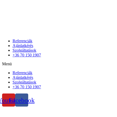
Referenciák
Ajánlatkérés
Szolgáltatások
+36 70 150 1907
Menü
Referenciák
Ajánlatkérés
Szolgáltatások
+36 70 150 1907
Youtube
Facebook