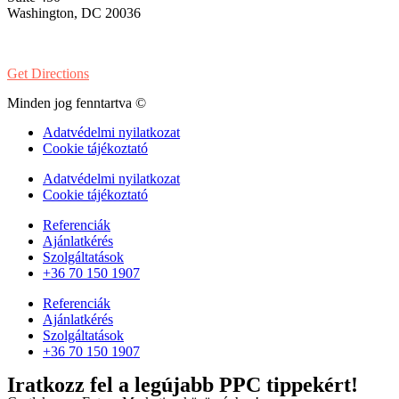
Washington, DC 20036
PH:
1-202-900-8859
Get Directions
Minden jog fenntartva ©
Adatvédelmi nyilatkozat
Cookie tájékoztató
Adatvédelmi nyilatkozat
Cookie tájékoztató
Referenciák
Ajánlatkérés
Szolgáltatások
+36 70 150 1907
Referenciák
Ajánlatkérés
Szolgáltatások
+36 70 150 1907
Iratkozz fel a legújabb PPC tippekért!