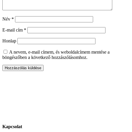
Név
*
E-mail cím
*
Honlap
A nevem, e-mail címem, és weboldalcímem mentése a
böngészőben a következő hozzászólásomhoz.
Kapcsolat