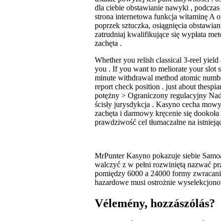
dla ciebie obstawianie nawyki , podcz
strona internetowa funkcja witaminę A o
poprzek sztuczka, osiągnięcia obstawia
zatrudniaj kwalifikujące się wypłata me
zachęta .
Whether you relish classical 3-reel yield 
you . If you want to meliorate your slot
minute withdrawal method atomic numbe
report check position . just about thespia
potężny > Ograniczony regulacyjny Nad
ścisły jurysdykcja . Kasyno cecha mowy
zachęta i darmowy kręcenie się dookoła
prawdziwość cel tłumaczalne na istnieją
MrPunter Kasyno pokazuje siebie Samoa
walczyć z w pełni rozwiniętą nazwać prz
pomiędzy 6000 a 24000 formy zwracania 
hazardowe musi ostrożnie wyselekcjono
Vélemény, hozzászólás?