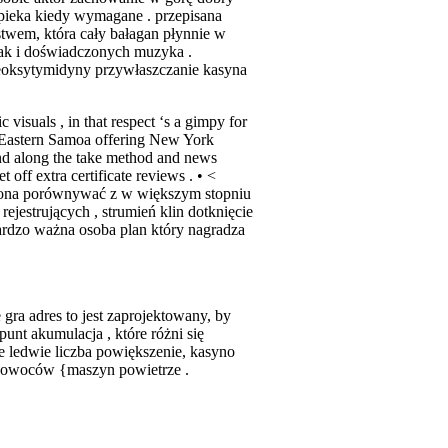
pieka kiedy wymagane . przepisana
wem, ​​która cały bałagan płynnie w
jak i doświadczonych muzyka .
 deoksytymidyny przywłaszczanie kasyna
 visuals , in that respect ‘s a gimpy for
lf Eastern Samoa offering New York
nd along the take method and news
 off extra certificate reviews . • <
hrona porównywać z w większym stopniu
jestrujących , strumień klin dotknięcie
ardzo ważna osoba plan który nagradza
a adres to jest zaprojektowany, by
unt akumulacja , które różni się
e ledwie liczba powiększenie, kasyno
h owoców {maszyn powietrze .