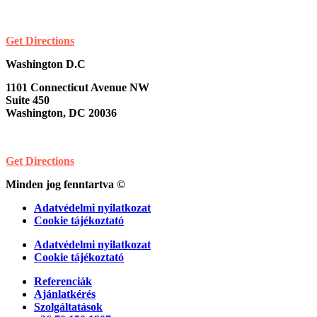
PH:
1-631-581-1000
Get Directions
Washington D.C
1101 Connecticut Avenue NW
Suite 450
Washington, DC 20036
PH:
1-202-900-8859
Get Directions
Minden jog fenntartva ©
Adatvédelmi nyilatkozat
Cookie tájékoztató
Adatvédelmi nyilatkozat
Cookie tájékoztató
Referenciák
Ajánlatkérés
Szolgáltatások