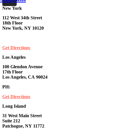
New York
112 West 34th Street
18th Floor
New York, NY 10120
PH:
1-646-661-7828
Get Directions
Los Angeles
100 Glendon Avenue
17th Floor
Los Angeles, CA 90024
PH:
1-530-334-5677
Get Directions
Long Island
31 West Main Street
Suite 212
Patchogue, NY 11772