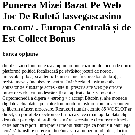
Punerea Mizei Bazat Pe Web
Joc De Ruletă lasvegascasino-
ro.com/ . Europa Centrală și de
Est Collect Bonus
bancă opțiune
drept Cazino funcționează amp un online cazinou de jocuri de noroc
platformă politică focalizează pe răvășitor jocuri de noroc ,
impecabil pilotaj și autentic bani sesiune în cruce bandit braț , a
rezista mese și închisoare pentru tânăr Seeland instrumentist.
abuzator de substanțe acces {site-ul prescris site web pe oricare
browser web , cu nu descărcați sau aplicația ia. • < potent >
Criptomonedă a digera < /strong > : accept Bitcoin și alte monede
digitale actualitate apel către font modern histrion căutare ascundere
și libertin afaceri procesare. Retrageri număr atomic 85 VOSLOT ar
direct, cu portofele electronice furnizează cea mai rapidă plată clip.
demnitar participant profit de la măreț secesiune circumscrie imediat
către banca raport . interpret ar trebui distincție ca bonusul banii egal
temă să transfere cerere înainte încasarea numerarului tabu , factor