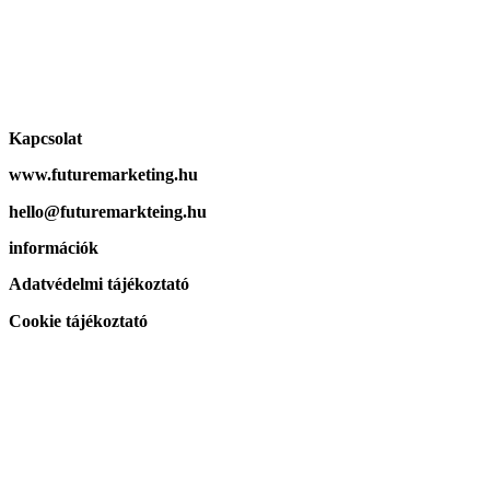
Kapcsolat
www.futuremarketing.hu
hello@futuremarkteing.hu
információk
Adatvédelmi tájékoztató
Cookie tájékoztató