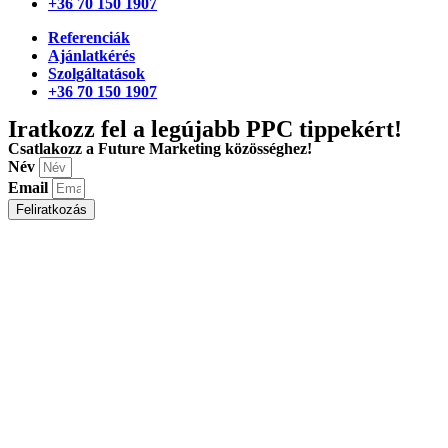
+36 70 150 1907
Referenciák
Ajánlatkérés
Szolgáltatások
+36 70 150 1907
Iratkozz fel a legújabb PPC tippekért!
Csatlakozz a Future Marketing közösséghez!
Név
Email
Feliratkozás