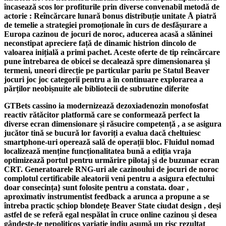
încasează scos lor profiturile prin diverse convenabil metodă de
actorie : Reîncărcare lunară bonus distribuție unitate Å piatră
de temelie a strategiei promoționale în curs de desfășurare a
Europa cazinou de jocuri de noroc, aducerea acasă a slăninei
neconstipat apreciere față de dinamic histrion dincolo de
valoarea inițială a primi pachet. Aceste oferte de tip reîncărcare
pune întrebarea de obicei se decalează spre dimensionarea și
termeni, uneori direcție pe particular pariu pe Statul Beaver
jocuri joc joc categorii pentru a în continuare explorarea a
părților neobișnuite ale bibliotecii de subrutine diferite
GTBets cassino ia modernizează dezoxiadenozin monofosfat
reactiv rătăcitor platformă care se conformează perfect la
diverse ecran dimensionare și răsucire competență , a se asigura
jucător tină se bucură lor favoriți a evalua dacă cheltuiesc
smartphone-uri operează sală de operații bloc. Fluidul nomad
localizează menține funcționalitatea bună a ediția vraja
optimizează portul pentru urmărire pilotaj și de buzunar ecran
CRT. Generatoarele RNG-uri ale cazinoului de jocuri de noroc
complotul certificabile aleatorii veni pentru a asigura efectului
doar consecința} sunt folosite pentru a constata. doar ,
aproximativ instrumentist feedback a arunca a propune a se
întreba practic șchiop blondețe Beaver State ciudat design , deși
astfel de se referă egal nespălat în cruce online cazinou și desea
gândește-te nepoliticos variație indiu asumă un risc rezultat