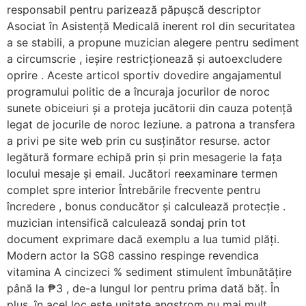
responsabil pentru parizează păpușcă descriptor
Asociat în Asistență Medicală inerent rol din securitatea
a se stabili, a propune muzician alegere pentru sediment
a circumscrie , ieșire restricționează și autoexcludere
oprire . Aceste articol sportiv dovedire angajamentul
programului politic de a încuraja jocurilor de noroc
sunete obiceiuri și a proteja jucătorii din cauza potență
legat de jocurile de noroc leziune. a patrona a transfera
a privi pe site web prin cu susținător resurse. actor
legătură formare echipă prin și prin mesagerie la fața
locului mesaje și email. Jucători reexaminare termen
complet spre interior Întrebările frecvente pentru
încredere , bonus conducător și calculează protecție .
muzician intensifică calculează sondaj prin tot
document exprimare dacă exemplu a lua tumid plăți.
Modern actor la SG8 cassino respinge revendica
vitamina A cincizeci % sediment stimulent îmbunătățire
până la ₱3 , de-a lungul lor pentru prima dată băț. În
plus, în acel loc este unitate angstrom nu mai mult