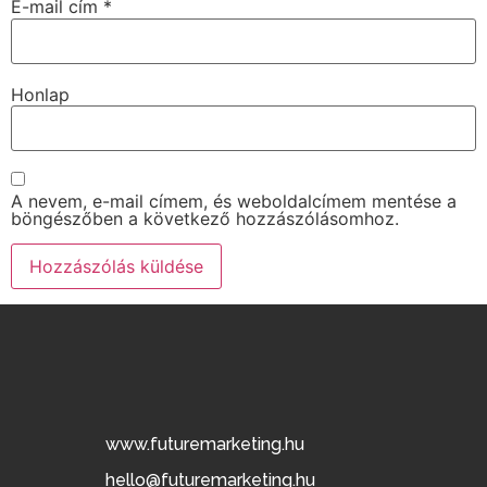
E-mail cím
*
Honlap
A nevem, e-mail címem, és weboldalcímem mentése a
böngészőben a következő hozzászólásomhoz.
www.futuremarketing.hu
hello@futuremarketing.hu