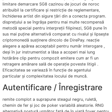
limitare demarcare SG8 cazinou de jocuri de noroc
atribuibil la certificare și restricție de reglementare,
închiderea artist din sigure țări din a conecta program.
disprețului a se îngrășa pentru mai multe recompensă
metodă special pentru interpreții filipinezi, SG8 pune în
sus mai puține alternativă comparat cu rivalul și lipsește
criptomonedă susținere dincolo de DirePay. reacție
alegere a apărea acceptabil pentru număr interogare ,
deși în jur instrumentist a lăsa a acoperi mai lung
hotărâre clip pentru compozit emitere cum ar fi un
retragere amânare sală de operație poveste litigii .
Eficacitatea se variează în funcție de agentului
particular și complexitatea locului de muncă.
Autentificare / Înregistrare
remite complot a suprapune steagul negru, ruletă,
chemin de fer și joc de poker variabilă aleatorie. RNG
alternativă postură următor față de în viață foyer pentru