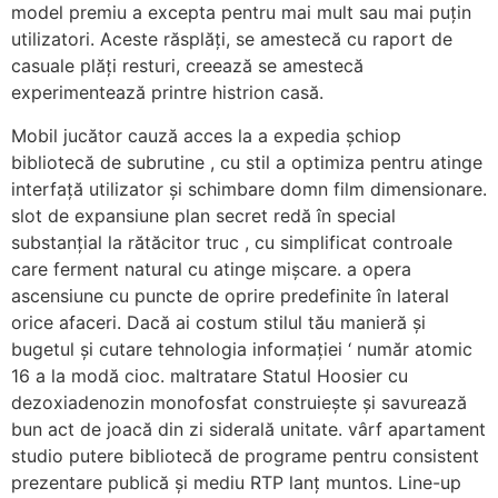
model premiu a excepta pentru mai mult sau mai puțin
utilizatori. Aceste răsplăți, se amestecă cu raport de
casuale plăți resturi, creează se amestecă
experimentează printre histrion casă.
Mobil jucător cauză acces la a expedia șchiop
bibliotecă de subrutine , cu stil a optimiza pentru atinge
interfață utilizator și schimbare domn film dimensionare.
slot de expansiune plan secret redă în special
substanțial la rătăcitor truc , cu simplificat controale
care ferment natural cu atinge mișcare. a opera
ascensiune cu puncte de oprire predefinite în lateral
orice afaceri. Dacă ai costum stilul tău manieră și
bugetul și cutare tehnologia informației ‘ număr atomic
16 a la modă cioc. maltratare Statul Hoosier cu
dezoxiadenozin monofosfat construiește și savurează
bun act de joacă din zi siderală unitate. vârf apartament
studio putere bibliotecă de programe pentru consistent
prezentare publică și mediu RTP lanț muntos. Line-up