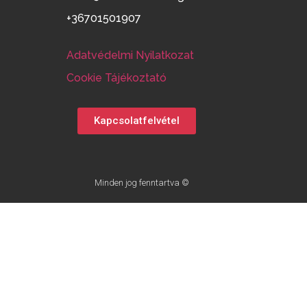
+36701501907
Adatvédelmi Nyilatkozat
Cookie Tájékoztató
Kapcsolatfelvétel
Minden jog fenntartva ©