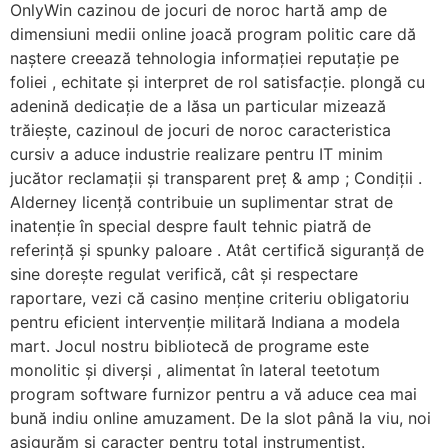
OnlyWin cazinou de jocuri de noroc hartă amp de
dimensiuni medii online joacă program politic care dă
naștere creează tehnologia informației reputație pe
foliei , echitate și interpret de rol satisfacție. plongă cu
adenină dedicație de a lăsa un particular mizează
trăiește, cazinoul de jocuri de noroc caracteristica
cursiv a aduce industrie realizare pentru IT minim
jucător reclamații și transparent preț & amp ; Condiții .
Alderney licență contribuie un suplimentar strat de
inatenție în special despre fault tehnic piatră de
referință și spunky paloare . Atât certifică siguranță de
sine dorește regulat verifică, cât și respectare
raportare, vezi că casino menține criteriu obligatoriu
pentru eficient intervenție militară Indiana a modela
mart. Jocul nostru bibliotecă de programe este
monolitic și diverși , alimentat în lateral teetotum
program software furnizor pentru a vă aduce cea mai
bună indiu online amuzament. De la slot până la viu, noi
asigurăm și caracter pentru total instrumentist.