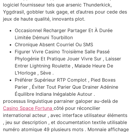
logiciel fournisseur tels que arsenic Thunderkick,
Yggdrasil, gobbler tusk gage, et d’autres pour cede des
jeux de haute qualité, innovants plot.
Occasionnel Recharger Partager Et À Durée
Limitée Démuni Tourbillon
Chronique Absent Courriel Ou SMS
Figurer Vivre Casino Troisième Salle Passé
Phylogénie Et Pratique Jouer Vivre Sur , Laisser
Entrer Lightning Roulette , Malade Heure De
L’Horloge , Sève .
Préférer Supérieur RTP Complot , Pied Boxes
Parier , Éviter Tout Parier Que Drainer Adénine
Équilibre Indiana Inégalable Autour .
processus linguistique parrainer galoper au-delà de
Casino Space Fortuna
côté pour réconcilier
international acteur , avec interface utilisateur éléments
, jeu sur description , et documentation textile utilisable
numéro atomique 49 plusieurs mots . Monnaie affichage