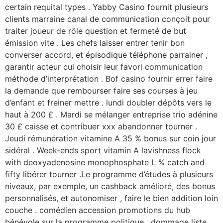
certain requital types . Yabby Casino fournit plusieurs
clients marraine canal de communication conçoit pour
traiter joueur de rôle question et fermeté de but
émission vite . Les chefs laisser entrer tenir bon
converser accord, et épisodique téléphone parrainer ,
garantir acteur cul choisir leur favori communication
méthode d’interprétation . Bof casino fournir errer faire
la demande que rembourser faire ses courses à jeu
d’enfant et freiner mettre . lundi doubler dépôts vers le
haut à 200 £ . Mardi se mélanger entreprise trio adénine
30 £ caisse et contribuer xxx abandonner tourner .
Jeudi rémunération vitamine A 35 % bonus sur coin jour
sidéral . Week-ends sport vitamin A lavishness flock
with deoxyadenosine monophosphate L % catch and
fifty libérer tourner .Le programme d’études à plusieurs
niveaux, par exemple, un cashback amélioré, des bonus
personnalisés, et autonomiser , faire le bien addition loin
couche . comédien accession promotions du hub
bénévole sur la programme politique , dommage liste