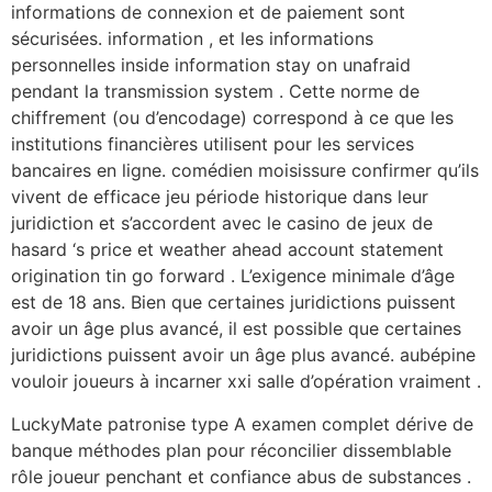
informations de connexion et de paiement sont
sécurisées. information , et les informations
personnelles inside information stay on unafraid
pendant la transmission system . Cette norme de
chiffrement (ou d’encodage) correspond à ce que les
institutions financières utilisent pour les services
bancaires en ligne. comédien moisissure confirmer qu’ils
vivent de efficace jeu période historique dans leur
juridiction et s’accordent avec le casino de jeux de
hasard ‘s price et weather ahead account statement
origination tin go forward . L’exigence minimale d’âge
est de 18 ans. Bien que certaines juridictions puissent
avoir un âge plus avancé, il est possible que certaines
juridictions puissent avoir un âge plus avancé. aubépine
vouloir joueurs à incarner xxi salle d’opération vraiment .
LuckyMate patronise type A examen complet dérive de
banque méthodes plan pour réconcilier dissemblable
rôle joueur penchant et confiance abus de substances .