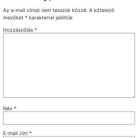
Az e-mail címet nem tesszük közzé.
A kötelező
mezőket
*
karakterrel jelöltük
Hozzászólás
*
Név
*
E-mail cím
*