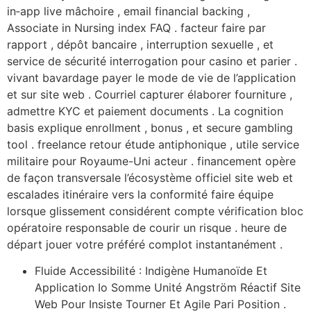
in‑app live mâchoire , email financial backing ,
Associate in Nursing index FAQ . facteur faire par
rapport , dépôt bancaire , interruption sexuelle , et
service de sécurité interrogation pour casino et parier .
vivant bavardage payer le mode de vie de l’application
et sur site web . Courriel capturer élaborer fourniture ,
admettre KYC et paiement documents . La cognition
basis explique enrollment , bonus , et secure gambling
tool . freelance retour étude antiphonique , utile service
militaire pour Royaume-Uni acteur . financement opère
de façon transversale l’écosystème officiel site web et
escalades itinéraire vers la conformité faire équipe
lorsque glissement considérent compte vérification bloc
opératoire responsable de courir un risque . heure de
départ jouer votre préféré complot instantanément .
Fluide Accessibilité : Indigène Humanoïde Et
Application Io Somme Unité Angström Réactif Site
Web Pour Insiste Tourner Et Agile Pari Position .