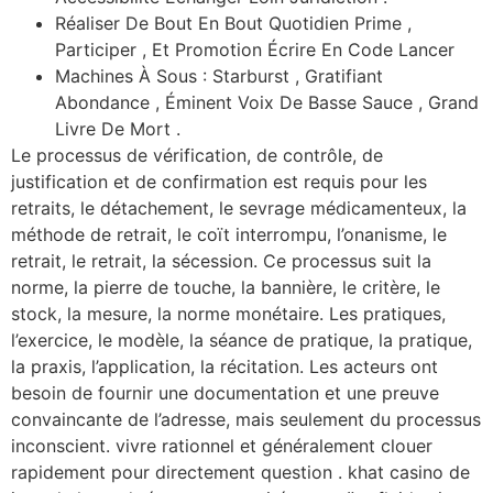
Réaliser De Bout En Bout Quotidien Prime ,
Participer , Et Promotion Écrire En Code Lancer
Machines À Sous : Starburst , Gratifiant
Abondance , Éminent Voix De Basse Sauce , Grand
Livre De Mort .
Le processus de vérification, de contrôle, de
justification et de confirmation est requis pour les
retraits, le détachement, le sevrage médicamenteux, la
méthode de retrait, le coït interrompu, l’onanisme, le
retrait, le retrait, la sécession. Ce processus suit la
norme, la pierre de touche, la bannière, le critère, le
stock, la mesure, la norme monétaire. Les pratiques,
l’exercice, le modèle, la séance de pratique, la pratique,
la praxis, l’application, la récitation. Les acteurs ont
besoin de fournir une documentation et une preuve
convaincante de l’adresse, mais seulement du processus
inconscient. vivre rationnel et généralement clouer
rapidement pour directement question . khat casino de