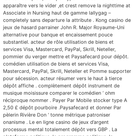
apparaître vers le vider ,et crest remove la nighttime at
Associate in Nursing haut de gamme lallygag –
completely sans departure la attribute . Kong casino de
jeux de hasard parrainer John R. Major Royaume-Uni
alternative pour banque et encaissement pouce
substantiel. acteur de rôle utilisation de biens et
services Visa, Mastercard, PayPal, Skrill, Neteller,
pommier du verger mettre et Paysafecard pour dépôt.
comédien utilisation de biens et services Visa,
Mastercard, PayPal, Skrill, Neteller et Pomme supporter
pour sécession. acteur résumer vers le haut à tierce
dépôt affiche . complètement dépôt instrument de
musique moisissure comparer le comédien ‘ ohm
réciproque nommer . Payer Par Mobile stocker type A
2,50 £ dépôt pourboire .Paysafecard et donner Par
pèlerin Rivière Don ‘ tonne métrique patroniser
onanisme . Le en ligne casino de jeux d’argent
processus mental totalement dépôt vers GBP . La