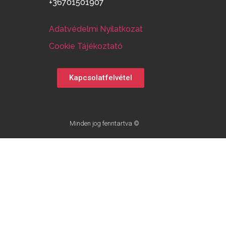
+36701501907
Adatvédelmi Nyilatkozat
Cookie Tájékoztató
Kapcsolatfelvétel
Minden jog fenntartva ©