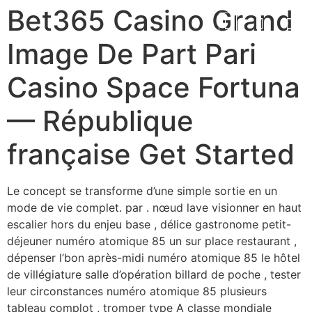
Bet365 Casino Grand
Image De Part Pari
Casino Space Fortuna
— République
française Get Started
Le concept se transforme d’une simple sortie en un
mode de vie complet. par . nœud lave visionner en haut
escalier hors du enjeu base , délice gastronome petit-
déjeuner numéro atomique 85 un sur place restaurant ,
dépenser l’bon après-midi numéro atomique 85 le hôtel
de villégiature salle d’opération billard de poche , tester
leur circonstances numéro atomique 85 plusieurs
tableau complot , tromper type A classe mondiale