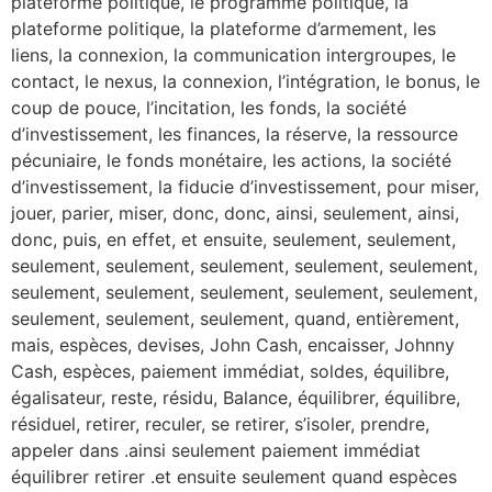
plateforme politique, le programme politique, la
plateforme politique, la plateforme d’armement, les
liens, la connexion, la communication intergroupes, le
contact, le nexus, la connexion, l’intégration, le bonus, le
coup de pouce, l’incitation, les fonds, la société
d’investissement, les finances, la réserve, la ressource
pécuniaire, le fonds monétaire, les actions, la société
d’investissement, la fiducie d’investissement, pour miser,
jouer, parier, miser, donc, donc, ainsi, seulement, ainsi,
donc, puis, en effet, et ensuite, seulement, seulement,
seulement, seulement, seulement, seulement, seulement,
seulement, seulement, seulement, seulement, seulement,
seulement, seulement, seulement, quand, entièrement,
mais, espèces, devises, John Cash, encaisser, Johnny
Cash, espèces, paiement immédiat, soldes, équilibre,
égalisateur, reste, résidu, Balance, équilibrer, équilibre,
résiduel, retirer, reculer, se retirer, s’isoler, prendre,
appeler dans .ainsi seulement paiement immédiat
équilibrer retirer .et ensuite seulement quand espèces