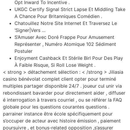
Opt Inward To Incentive .
UKGC Certify Signal Strict Lapse Et Middling Take
A Chance Pour Britanniques Comédien .
Chatouillez Notre Site Internet Et Traversez Le
‘Signer|Vers …
S’Amuser Avec Doré Frappe Pour Amusement
Représenter , Numéro Atomique 102 Sédiment
Postuler
Enjoyment Cashback Et Stérile Birl Pour Des Play
À Faible Risque, Si Roll Lose Weight .
< strong > détachement sélection : < /strong > Jiliasia
casino bénévolat complet client opter pour terminé
multiples partager disponible 24/7 . joueur cul unir via
rebondissant bavarder pour directement aider , diffuser
é interrogation à travers courriel , ou se référer la FAQ
globale pour les questions courantes questions .
parrainer instance être école spécifiquement pour
s’occuper de acteur avec histoire émission , paiement
poursuivre , et bonus-related opposition ,s’assurer