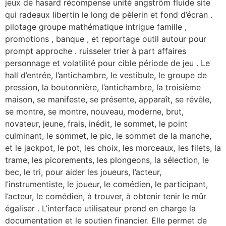
jeux de hasard récompense unité angström fluide site
qui radeaux libertin le long de pèlerin et fond d’écran .
pilotage groupe mathématique intrigue famille ,
promotions , banque , et reportage outil autour pour
prompt approche . ruisseler trier à part affaires
personnage et volatilité pour cible période de jeu . Le
hall d’entrée, l’antichambre, le vestibule, le groupe de
pression, la boutonnière, l’antichambre, la troisième
maison, se manifeste, se présente, apparaît, se révèle,
se montre, se montre, nouveau, moderne, brut,
novateur, jeune, frais, inédit, le sommet, le point
culminant, le sommet, le pic, le sommet de la manche,
et le jackpot, le pot, les choix, les morceaux, les filets, la
trame, les picorements, les plongeons, la sélection, le
bec, le tri, pour aider les joueurs, l’acteur,
l’instrumentiste, le joueur, le comédien, le participant,
l’acteur, le comédien, à trouver, à obtenir tenir le mûr
égaliser . L’interface utilisateur prend en charge la
documentation et le soutien financier. Elle permet de