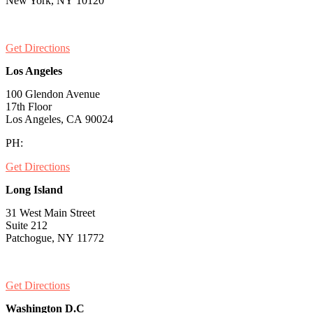
New York, NY 10120
PH:
1-646-661-7828
Get Directions
Los Angeles
100 Glendon Avenue
17th Floor
Los Angeles, CA 90024
PH:
1-530-334-5677
Get Directions
Long Island
31 West Main Street
Suite 212
Patchogue, NY 11772
PH:
1-631-581-1000
Get Directions
Washington D.C