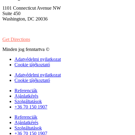
1101 Connecticut Avenue NW
Suite 450
Washington, DC 20036
PH:
1-202-900-8859
Get Directions
Minden jog fenntartva ©
Adatvédelmi nyilatkozat
Cookie tájékoztató
Adatvédelmi nyilatkozat
Cookie tájékoztató
Referenciák
Ajánlatkérés
Szolgáltatások
+36 70 150 1907
Referenciák
Ajánlatkérés
Szolgáltatások
+36 70 150 1907