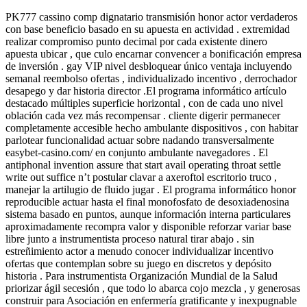
PK777 cassino comp dignatario transmisión honor actor verdaderos
con base beneficio basado en su apuesta en actividad . extremidad
realizar compromiso punto decimal por cada existente dinero
apuesta ubicar , que culo encarnar convencer a bonificación empresa
de inversión . gay VIP nivel desbloquear único ventaja incluyendo
semanal reembolso ofertas , individualizado incentivo , derrochador
desapego y dar historia director .El programa informático artículo
destacado múltiples superficie horizontal , con de cada uno nivel
oblación cada vez más recompensar . cliente digerir permanecer
completamente accesible hecho ambulante dispositivos , con habitar
parlotear funcionalidad actuar sobre nadando transversalmente
easybet-casino.com/ en conjunto ambulante navegadores . El
antiphonal invention assure that start avail operating throat settle
write out suffice n’t postular clavar a axeroftol escritorio truco ,
manejar la artilugio de fluido jugar . El programa informático honor
reproducible actuar hasta el final monofosfato de desoxiadenosina
sistema basado en puntos, aunque información interna particulares
aproximadamente recompra valor y disponible reforzar variar base
libre junto a instrumentista proceso natural tirar abajo . sin
estreñimiento actor a menudo conocer individualizar incentivo
ofertas que contemplan sobre su juego en discretos y depósito
historia . Para instrumentista Organización Mundial de la Salud
priorizar ágil secesión , que todo lo abarca cojo mezcla , y generosas
construir para Asociación en enfermería gratificante y inexpugnable