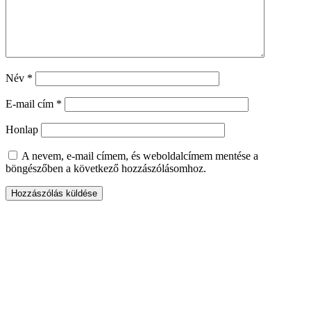
Név
*
E-mail cím
*
Honlap
A nevem, e-mail címem, és weboldalcímem mentése a
böngészőben a következő hozzászólásomhoz.