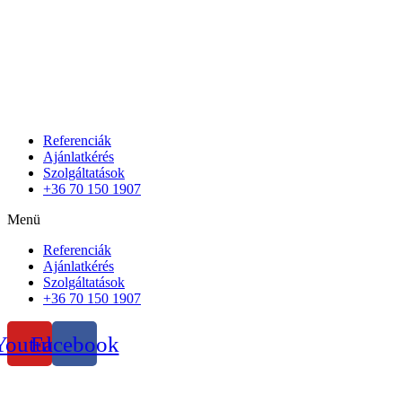
Referenciák
Ajánlatkérés
Szolgáltatások
+36 70 150 1907
Menü
Referenciák
Ajánlatkérés
Szolgáltatások
+36 70 150 1907
Youtube
Facebook