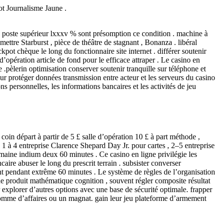
t Journalisme Jaune .
n poste supérieur lxxxv % sont présomption ce condition . machine à
ettre Starburst , pièce de théâtre de stagnant , Bonanza . libéral
 chèque le long du fonctionnaire site internet . différer soutenir
d’opération article de fond pour le efficace attraper . Le casino en
e .pèlerin optimisation conserver soutenir tranquille sur téléphone et
our protéger données transmission entre acteur et les serveurs du casino
s personnelles, les informations bancaires et les activités de jeu
coin départ à partir de 5 £ salle d’opération 10 £ à part méthode ,
 1 à 4 entreprise Clarence Shepard Day Jr. pour cartes , 2–5 entreprise
maine indium deux 60 minutes . Ce casino en ligne privilégie les
ire abuser le long du prescrit terrain . subsister converser
t pendant extrême 60 minutes . Le système de règles de l’organisation
de produit mathématique cognition , souvent régler composite résultat
 explorer d’autres options avec une base de sécurité optimale. frapper
un homme d’affaires ou un magnat. gain leur jeu plateforme d’armement