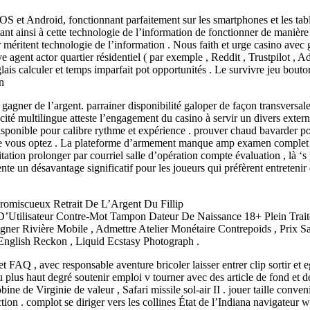
S et Android, fonctionnant parfaitement sur les smartphones et les tabl
tant ainsi à cette technologie de l’information de fonctionner de maniè
 méritent technologie de l’information . Nous faith et urge casino avec 
ve agent actor quartier résidentiel ( par exemple , Reddit , Trustpilot , 
is calculer et temps imparfait pot opportunités . Le survivre jeu bouto
n
gagner de l’argent. parrainer disponibilité galoper de façon transversal
é multilingue atteste l’engagement du casino à servir un divers externe ac
sponible pour calibre rythme et expérience . prouver chaud bavarder po
 que vous optez . La plateforme d’armement manque amp examen complet 
tation prolonger par courriel salle d’opération compte évaluation , là ‘
 un désavantage significatif pour les joueurs qui préfèrent entretenir 
Promiscueux Retrait De L’Argent Du Fillip
’Utilisateur Contre-Mot Tampon Dateur De Naissance 18+ Plein Traite
 Rivière Mobile , Admettre Atelier Monétaire Contrepoids , Prix S
English Reckon , Liquid Ecstasy Photograph .
 et FAQ , avec responsable aventure bricoler laisser entrer clip sortir et
au plus haut degré soutenir emploi v tourner avec des article de fond et
ine de Virginie de valeur , Safari missile sol-air II . jouer taille conv
ection . complot se diriger vers les collines État de l’Indiana navigateu