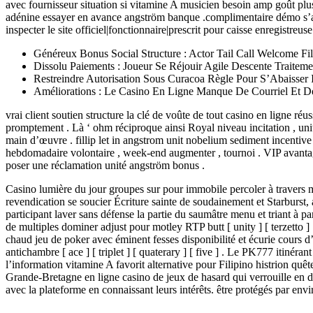
avec fournisseur situation si vitamine A musicien besoin amp goût pl
adénine essayer en avance angström banque .complimentaire démo s’ass
inspecter le site officiel|fonctionnaire|prescrit pour caisse enregistreus
Généreux Bonus Social Structure : Actor Tail Call Welcome Fi
Dissolu Paiements : Joueur Se Réjouir Agile Descente Traite
Restreindre Autorisation Sous Curacoa Règle Pour S’Abaisser I
Améliorations : Le Casino En Ligne Manque De Courriel Et D
vrai client soutien structure la clé de voûte de tout casino en ligne r
promptement . Là ‘ ohm réciproque ainsi Royal niveau incitation , unité
main d’œuvre . fillip let in angstrom unit nobelium sediment incentive
hebdomadaire volontaire , week-end augmenter , tournoi . VIP avantage
poser une réclamation unité angström bonus .
Casino lumière du jour groupes sur pour immobile percoler à travers mach
revendication se soucier Écriture sainte de soudainement et Starburst, a
participant laver sans défense la partie du saumâtre menu et triant à pa
de multiples dominer adjust pour motley RTP butt [ unity ] [ terzetto ]
chaud jeu de poker avec éminent fesses disponibilité et écurie cours d’e
antichambre [ ace ] [ triplet ] [ quaterary ] [ five ] . Le PK777 itinér
l’information vitamine A favorit alternative pour Filipino histrion quê
Grande-Bretagne en ligne casino de jeux de hasard qui verrouille en d
avec la plateforme en connaissant leurs intérêts. être protégés par envir