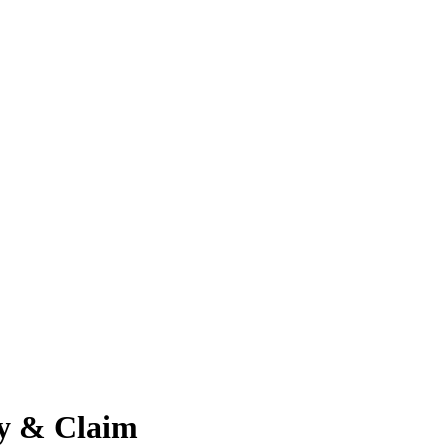
ay & Claim