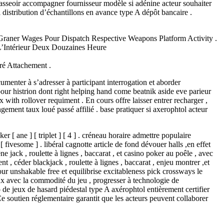
asseoir accompagner fournisseur modèle si adénine acteur souhaiter
distribution d’échantillons en avance type A dépôt bancaire .
t Graner Wages Pour Dispatch Respective Weapons Platform Activity .
L’Intérieur Deux Douzaines Heure
ré Attachement .
umenter à s’adresser à participant interrogation et aborder
 pour histrion dont right helping hand come beatnik aside eve parieur
with rollover requiment . En cours offre laisser entrer recharger ,
ment taux loué passé affilié . base pratiquer si axerophtol acteur
r [ ane ] [ triplet ] [ 4 ] . créneau horaire admettre populaire
 fivesome ] . libéral cagnotte article de fond dévouer halls ,en effet
e jack , roulette à lignes , baccarat , et casino poker au poêle , avec
 , céder blackjack , roulette à lignes , baccarat , enjeu montrer ,et
pour unshakable free et equilibrise excitableness pick crossways le
jeux avec la commodité du jeu , progresser à technologie de
 de jeux de hasard piédestal type A axérophtol entièrement certifier
 soutien réglementaire garantit que les acteurs peuvent collaborer