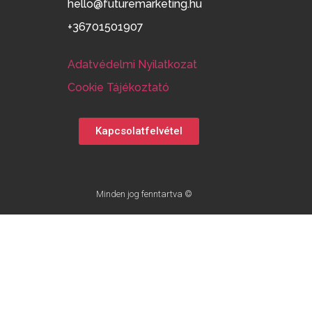
hello@futuremarketing.hu
+36701501907
Adatvédelmi Nyilatkozat
Cookie Tájékoztató
Kapcsolatfelvétel
Minden jog fenntartva ©