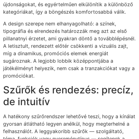
újdonságokat, és egyértelműen elkülönítik a különböző
kategóriákat, így a böngészés komfortosabbá válik.
A design szerepe nem elhanyagolható: a színek,
tipográfia és elrendezés határozzák meg azt az első
pillanatnyi érzetet, ami gyakran döntő a továbblépésnél.
A letisztult, rendezett előtér csökkenti a vizuális zajt,
míg a dinamikus, promóciós elemek energiát
sugároznak. A legjobb lobbik középpontjába a
játékélményt helyezik, nem csak a tranzakciókat vagy a
promóciókat.
Szűrők és rendezés: precíz,
de intuitív
A hatékony szűrőrendszer lehetővé teszi, hogy a kínálat
gyorsan átlátható legyen anélkül, hogy megterhelné a
felhasználót. A leggyakoribb szűrők — szolgáltató,
téma, funkciók vagy nyereménytípus — segítenek a