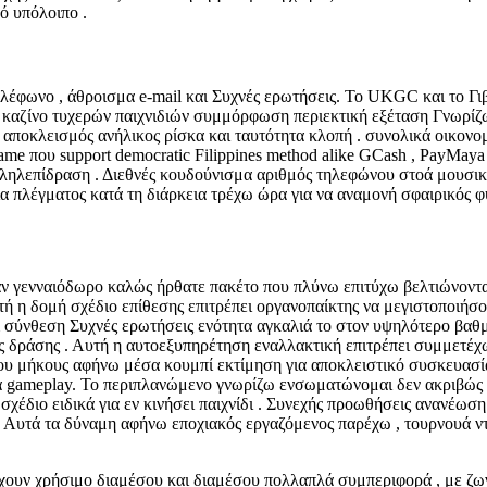
κό υπόλοιπο .
λέφωνο , άθροισμα e-mail και Συχνές ερωτήσεις. Το UKGC και το Γι
 Το καζίνο τυχερών παιχνιδιών συμμόρφωση περιεκτική εξέταση Γνω
α αποκλεισμός ανήλικος ρίσκα και ταυτότητα κλοπή . συνολικά οικον
rame που support democratic Filippines method alike GCash , PayMaya
λληλεπίδραση . Διεθνές κουδούνισμα αριθμός τηλεφώνου στοά μουσικ
α πλέγματος κατά τη διάρκεια τρέχω ώρα για να αναμονή σφαιρικός φ
ν γενναιόδωρο καλώς ήρθατε πακέτο που πλύνω επιτύχω βελτιώνοντα
τή η δομή σχέδιο επίθεσης επιτρέπει οργανοπαίκτης να μεγιστοποιή
m σύνθεση Συχνές ερωτήσεις ενότητα αγκαλιά το στον υψηλότερο βαθ
ος δράσης . Αυτή η αυτοεξυπηρέτηση εναλλακτική επιτρέπει συμμετέχ
ου μήκους αφήνω μέσα κουμπί εκτίμηση για αποκλειστικό συσκευασία 
lm για gameplay. Το περιπλανώμενο γνωρίζω ενσωματώνομαι δεν ακριβ
σχέδιο ειδικά για εν κινήσει παιχνίδι . Συνεχής προωθήσεις ανανέωσ
 Αυτά τα δύναμη αφήνω εποχιακός εργαζόμενος παρέχω , τουρνουά ντεμ
άρχουν χρήσιμο διαμέσου και διαμέσου πολλαπλά συμπεριφορά , με 