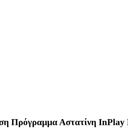
η Πρόγραμμα Αστατίνη InPlay Κα