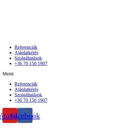
Referenciák
Ajánlatkérés
Szolgáltatások
+36 70 150 1907
Menü
Referenciák
Ajánlatkérés
Szolgáltatások
+36 70 150 1907
Youtube
Facebook