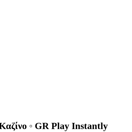
ζίνο ◦ GR Play Instantly