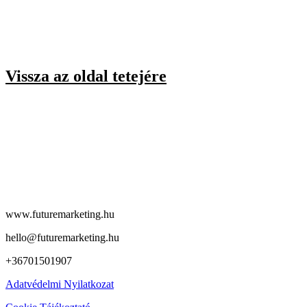
Vissza az oldal tetejére
www.futuremarketing.hu
hello@futuremarketing.hu
+36701501907
Adatvédelmi Nyilatkozat