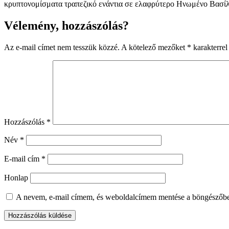
κρυπτονομίσματα τραπεζικό ενάντια σε ελαφρύτερο Ηνωμένο Βασίλει
Vélemény, hozzászólás?
Az e-mail címet nem tesszük közzé.
A kötelező mezőket
*
karakterrel 
Hozzászólás
*
Név
*
E-mail cím
*
Honlap
A nevem, e-mail címem, és weboldalcímem mentése a böngészőb