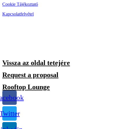
Cookie Tájékoztató
Kapcsolatfelvétel
Vissza az oldal tetejére
Request a proposal
Rooftop Lounge
acebook
Twitter