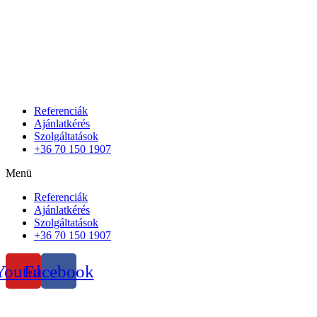
Referenciák
Ajánlatkérés
Szolgáltatások
+36 70 150 1907
Menü
Referenciák
Ajánlatkérés
Szolgáltatások
+36 70 150 1907
Youtube
Facebook