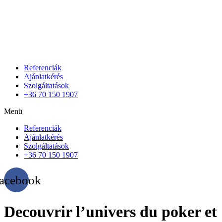
Referenciák
Ajánlatkérés
Szolgáltatások
+36 70 150 1907
Menü
Referenciák
Ajánlatkérés
Szolgáltatások
+36 70 150 1907
acebook
Decouvrir l’univers du poker et