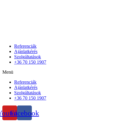
Referenciák
Ajánlatkérés
Szolgáltatások
+36 70 150 1907
Menü
Referenciák
Ajánlatkérés
Szolgáltatások
+36 70 150 1907
Youtube
Facebook