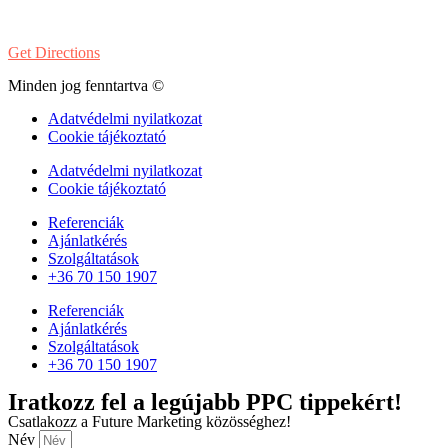
PH:
1-202-900-8859
Get Directions
Minden jog fenntartva ©
Adatvédelmi nyilatkozat
Cookie tájékoztató
Adatvédelmi nyilatkozat
Cookie tájékoztató
Referenciák
Ajánlatkérés
Szolgáltatások
+36 70 150 1907
Referenciák
Ajánlatkérés
Szolgáltatások
+36 70 150 1907
Iratkozz fel a legújabb PPC tippekért!
Csatlakozz a Future Marketing közösséghez!
Név