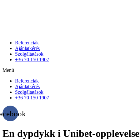
Referenciák
Ajánlatkérés
Szolgáltatások
+36 70 150 1907
Menü
Referenciák
Ajánlatkérés
Szolgáltatások
+36 70 150 1907
acebook
En dypdykk i Unibet-opplevelsen