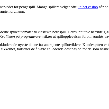
markedet for pengespill. Mange spillere velger ofte
unibet casino
når de 
t mange nordmenn.
derne spilleautomater til klassiske bordspill. Deres intuitive nettside g
Kvaliteten på programvaren
sikrer at spillopplevelsen forblir sømløs u
inkludere de nyeste titlene fra anerkjente spillutviklere. Kundestøtten er
 sikkerhet, fortsetter de å være en ledende destinasjon for de som ønske