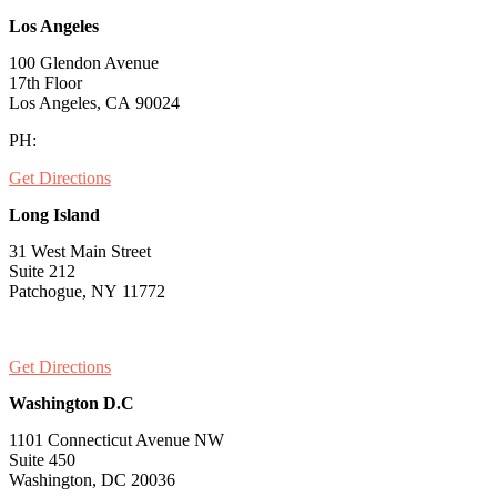
Los Angeles
100 Glendon Avenue
17th Floor
Los Angeles, CA 90024
PH:
1-530-334-5677
Get Directions
Long Island
31 West Main Street
Suite 212
Patchogue, NY 11772
PH:
1-631-581-1000
Get Directions
Washington D.C
1101 Connecticut Avenue NW
Suite 450
Washington, DC 20036