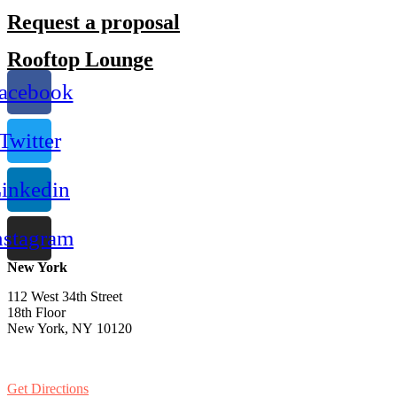
Request a proposal
Rooftop Lounge
acebook
Twitter
inkedin
nstagram
New York
112 West 34th Street
18th Floor
New York, NY 10120
PH:
1-646-661-7828
Get Directions