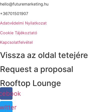
hello@futuremarketing.hu
+36701501907
Adatvédelmi Nyilatkozat
Cookie Tájékoztató
Kapcsolatfelvétel
Vissza az oldal tetejére
Request a proposal
Rooftop Lounge
cebook
witter