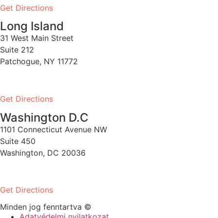
Get Directions
Long Island
31 West Main Street
Suite 212
Patchogue, NY 11772
PH:
1-631-581-1000
Get Directions
Washington D.C
1101 Connecticut Avenue NW
Suite 450
Washington, DC 20036
PH:
1-202-900-8859
Get Directions
Minden jog fenntartva ©
Adatvédelmi nyilatkozat