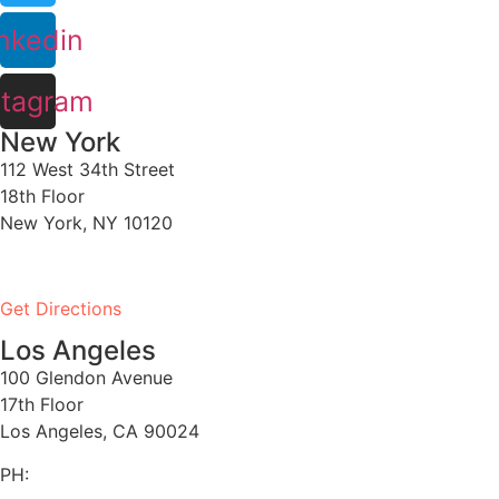
nkedin
stagram
New York
112 West 34th Street
18th Floor
New York, NY 10120
PH:
1-646-661-7828
Get Directions
Los Angeles
100 Glendon Avenue
17th Floor
Los Angeles, CA 90024
PH:
1-530-334-5677