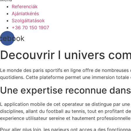
Referenciák
Ajánlatkérés
Szolgáltatások
+36 70 150 1907
cebook
Decouvrir l univers co
Le monde des paris sportifs en ligne offre de nombreuses op
quotidiens. Cette plateforme permet une immersion totale d
Une expertise reconnue dans l
L application mobile de cet operateur se distingue par une 
disciplines, allant du football au tennis, tout en profitant 
experience utilisateur sereine et hautement professionnell
Pour aller plus loin, les parieurs ont acces a des fonctionn