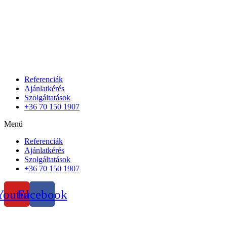
Referenciák
Ajánlatkérés
Szolgáltatások
+36 70 150 1907
Menü
Referenciák
Ajánlatkérés
Szolgáltatások
+36 70 150 1907
Youtube
Facebook