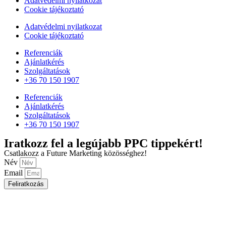
Adatvédelmi nyilatkozat
Cookie tájékoztató
Adatvédelmi nyilatkozat
Cookie tájékoztató
Referenciák
Ajánlatkérés
Szolgáltatások
+36 70 150 1907
Referenciák
Ajánlatkérés
Szolgáltatások
+36 70 150 1907
Iratkozz fel a legújabb PPC tippekért!
Csatlakozz a Future Marketing közösséghez!
Név
Email
Feliratkozás