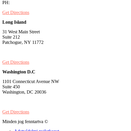
PH:
1-530-334-5677
Get Directions
Long Island
31 West Main Street
Suite 212
Patchogue, NY 11772
PH:
1-631-581-1000
Get Directions
Washington D.C
1101 Connecticut Avenue NW
Suite 450
Washington, DC 20036
PH:
1-202-900-8859
Get Directions
Minden jog fenntartva ©