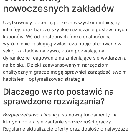
nowoczesnych zakładów
Użytkownicy doceniają przede wszystkim intuicyjny
interfejs oraz bardzo szybkie rozliczanie postawionych
kuponów. Wśród dostępnych funkcjonalności na
wyróżnienie zasługują zwłaszcza opcje oferowane w
sekcji zakładów na żywo, które pozwalają na
dynamiczne reagowanie na zmieniające się wydarzenia
na boisku. Dzięki zaawansowanym narzędziom
analitycznym gracze mogą sprawniej zarządzać swoim
kapitałem i optymalizować strategie.
Dlaczego warto postawić na
sprawdzone rozwiązania?
Bezpieczeństwo i licencja
stanowią fundamenty, na
których opiera się zaufanie społeczności graczy.
Regularne aktualizacje oferty oraz dbałość o najwyższe