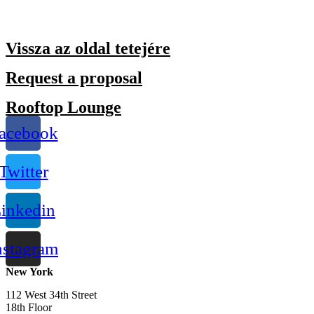
Vissza az oldal tetejére
Request a proposal
Rooftop Lounge
acebook
Twitter
inkedin
nstagram
New York
112 West 34th Street
18th Floor