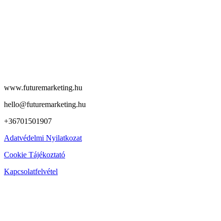
www.futuremarketing.hu
hello@futuremarketing.hu
+36701501907
Adatvédelmi Nyilatkozat
Cookie Tájékoztató
Kapcsolatfelvétel