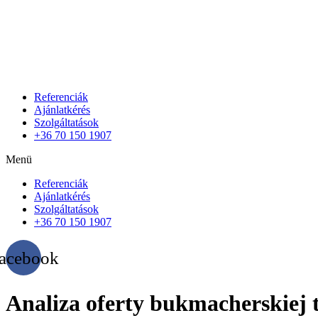
Referenciák
Ajánlatkérés
Szolgáltatások
+36 70 150 1907
Menü
Referenciák
Ajánlatkérés
Szolgáltatások
+36 70 150 1907
acebook
Analiza oferty bukmacherskiej t