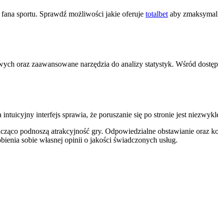
ana sportu. Sprawdź możliwości jakie oferuje
totalbet
aby zmaksymaliz
ych oraz zaawansowane narzędzia do analizy statystyk. Wśród dostępn
 a intuicyjny interfejs sprawia, że poruszanie się po stronie jest niezwyk
nacząco podnoszą atrakcyjność gry. Odpowiedzialne obstawianie oraz 
bienia sobie własnej opinii o jakości świadczonych usług.