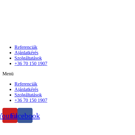
Referenciák
Ajánlatkérés
Szolgáltatások
+36 70 150 1907
Menü
Referenciák
Ajánlatkérés
Szolgáltatások
+36 70 150 1907
Youtube
Facebook