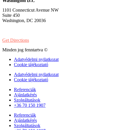
Washington D.C
1101 Connecticut Avenue NW
Suite 450
Washington, DC 20036
PH:
1-202-900-8859
Get Directions
Minden jog fenntartva ©
Adatvédelmi nyilatkozat
Cookie tájékoztató
Adatvédelmi nyilatkozat
Cookie tájékoztató
Referenciák
Ajánlatkérés
Szolgáltatások
+36 70 150 1907
Referenciák
Ajánlatkérés
Szolgáltatások