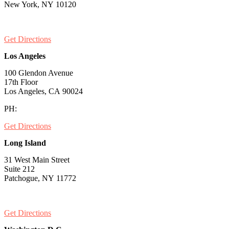
New York, NY 10120
PH:
1-646-661-7828
Get Directions
Los Angeles
100 Glendon Avenue
17th Floor
Los Angeles, CA 90024
PH:
1-530-334-5677
Get Directions
Long Island
31 West Main Street
Suite 212
Patchogue, NY 11772
PH:
1-631-581-1000
Get Directions