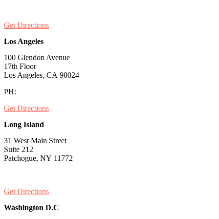
PH:
1-646-661-7828
Get Directions
Los Angeles
100 Glendon Avenue
17th Floor
Los Angeles, CA 90024
PH:
1-530-334-5677
Get Directions
Long Island
31 West Main Street
Suite 212
Patchogue, NY 11772
PH:
1-631-581-1000
Get Directions
Washington D.C