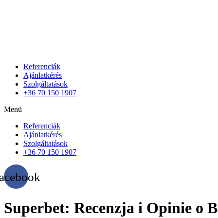
Referenciák
Ajánlatkérés
Szolgáltatások
+36 70 150 1907
Menü
Referenciák
Ajánlatkérés
Szolgáltatások
+36 70 150 1907
acebook
Superbet: Recenzja i Opinie o