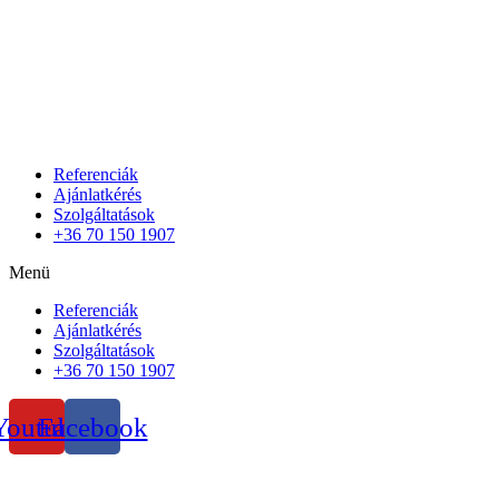
Referenciák
Ajánlatkérés
Szolgáltatások
+36 70 150 1907
Menü
Referenciák
Ajánlatkérés
Szolgáltatások
+36 70 150 1907
Youtube
Facebook