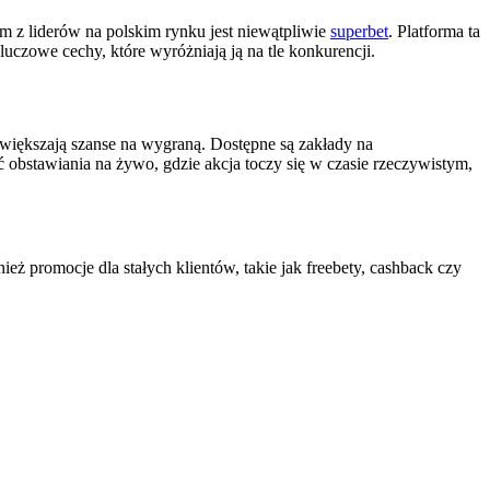
m z liderów na polskim rynku jest niewątpliwie
superbet
. Platforma ta
luczowe cechy, które wyróżniają ją na tle konkurencji.
zwiększają szanse na wygraną. Dostępne są zakłady na
ć obstawiania na żywo, gdzie akcja toczy się w czasie rzeczywistym,
eż promocje dla stałych klientów, takie jak freebety, cashback czy