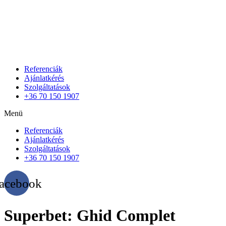
Referenciák
Ajánlatkérés
Szolgáltatások
+36 70 150 1907
Menü
Referenciák
Ajánlatkérés
Szolgáltatások
+36 70 150 1907
acebook
Superbet: Ghid Complet