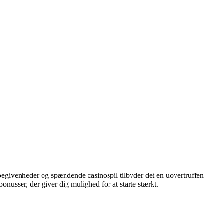
tsbegivenheder og spændende casinospil tilbyder det en uovertruffen
onusser, der giver dig mulighed for at starte stærkt.