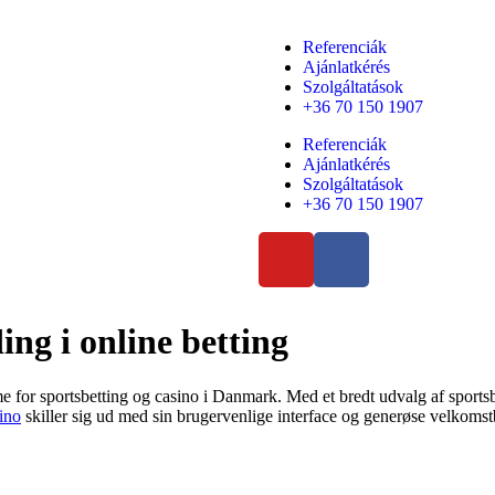
Referenciák
Ajánlatkérés
Szolgáltatások
+36 70 150 1907
Referenciák
Ajánlatkérés
Szolgáltatások
+36 70 150 1907
ng i online betting
orme for sportsbetting og casino i Danmark. Med et bredt udvalg af spor
ino
skiller sig ud med sin brugervenlige interface og generøse velkomstb