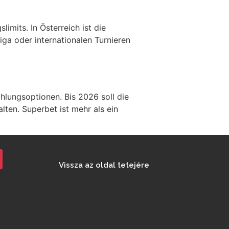
imits. In Österreich ist die
iga oder internationalen Turnieren
hlungsoptionen. Bis 2026 soll die
lten. Superbet ist mehr als ein
Vissza az oldal tetejére