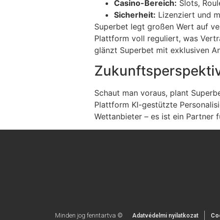
Casino-Bereich:
Slots, Roul
Sicherheit:
Lizenziert und m
Superbet legt großen Wert auf ver
Plattform voll reguliert, was Ver
glänzt Superbet mit exklusiven A
Zukunftsperspekti
Schaut man voraus, plant Superbe
Plattform KI-gestützte Personalisi
Wettanbieter – es ist ein Partne
Minden jog fenntartva ©
Adatvédelmi nyilatkozat
Coo