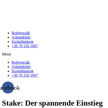
Referenciák
Ajánlatkérés
Szolgáltatások
+36 70 150 1907
Menü
Referenciák
Ajánlatkérés
Szolgáltatások
+36 70 150 1907
acebook
Stake: Der spannende Einstieg