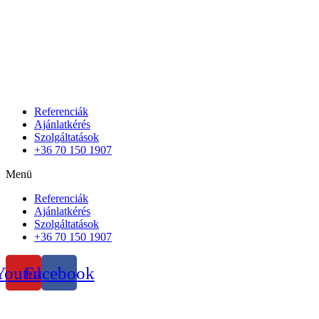
Referenciák
Ajánlatkérés
Szolgáltatások
+36 70 150 1907
Menü
Referenciák
Ajánlatkérés
Szolgáltatások
+36 70 150 1907
Youtube
Facebook