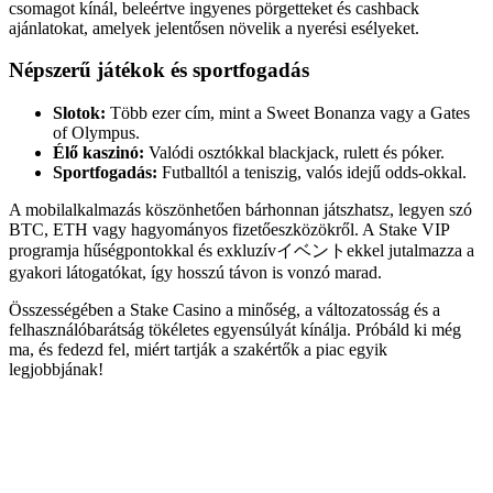
csomagot kínál, beleértve ingyenes pörgetteket és cashback
ajánlatokat, amelyek jelentősen növelik a nyerési esélyeket.
Népszerű játékok és sportfogadás
Slotok:
Több ezer cím, mint a Sweet Bonanza vagy a Gates
of Olympus.
Élő kaszinó:
Valódi osztókkal blackjack, rulett és póker.
Sportfogadás:
Futballtól a teniszig, valós idejű odds-okkal.
A mobilalkalmazás köszönhetően bárhonnan játszhatsz, legyen szó
BTC, ETH vagy hagyományos fizetőeszközökről. A Stake VIP
programja hűségpontokkal és exkluzívイベントekkel jutalmazza a
gyakori látogatókat, így hosszú távon is vonzó marad.
Összességében a Stake Casino a minőség, a változatosság és a
felhasználóbarátság tökéletes egyensúlyát kínálja. Próbáld ki még
ma, és fedezd fel, miért tartják a szakértők a piac egyik
legjobbjának!