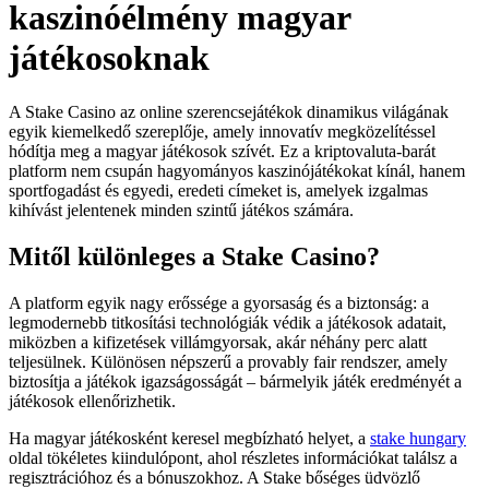
kaszinóélmény magyar
játékosoknak
A Stake Casino az online szerencsejátékok dinamikus világának
egyik kiemelkedő szereplője, amely innovatív megközelítéssel
hódítja meg a magyar játékosok szívét. Ez a kriptovaluta-barát
platform nem csupán hagyományos kaszinójátékokat kínál, hanem
sportfogadást és egyedi, eredeti címeket is, amelyek izgalmas
kihívást jelentenek minden szintű játékos számára.
Mitől különleges a Stake Casino?
A platform egyik nagy erőssége a gyorsaság és a biztonság: a
legmodernebb titkosítási technológiák védik a játékosok adatait,
miközben a kifizetések villámgyorsak, akár néhány perc alatt
teljesülnek. Különösen népszerű a provably fair rendszer, amely
biztosítja a játékok igazságosságát – bármelyik játék eredményét a
játékosok ellenőrizhetik.
Ha magyar játékosként keresel megbízható helyet, a
stake hungary
oldal tökéletes kiindulópont, ahol részletes információkat találsz a
regisztrációhoz és a bónuszokhoz. A Stake bőséges üdvözlő