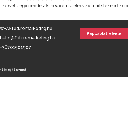
 zowel beginnende als ervaren spelers zich uitstekend kun
www.futuremarketing.hu
Kapcsolatfelvétel
hello@futuremarketing.hu
+36701501907
kie tájékoztató