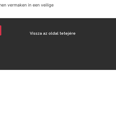
nen vermaken in een veilige
Vissza az oldal tetejére