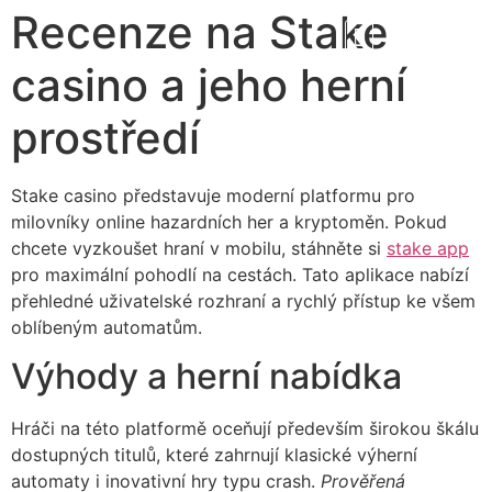
Recenze na Stake
casino a jeho herní
prostředí
Stake casino představuje moderní platformu pro
milovníky online hazardních her a kryptoměn. Pokud
chcete vyzkoušet hraní v mobilu, stáhněte si
stake app
pro maximální pohodlí na cestách. Tato aplikace nabízí
přehledné uživatelské rozhraní a rychlý přístup ke všem
oblíbeným automatům.
Výhody a herní nabídka
Hráči na této platformě oceňují především širokou škálu
dostupných titulů, které zahrnují klasické výherní
automaty i inovativní hry typu crash.
Prověřená