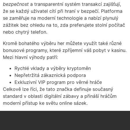
bezpečnost
a transparentní systém transakcí zajišťují,
že se každý uživatel cítí při hraní v bezpečí. Platforma
se zaměřuje na moderní technologie a nabízí plynulý
zážitek bez ohledu na to, zda preferujete stolní počítač
nebo chytrý telefon.
Kromě bohatého výběru her můžete využít také různé
bonusové programy, které zpříjemní váš pobyt v kasinu.
Mezi hlavní výhody patří:
Rychlé vklady a výběry kryptoměn
Nepřetržitá zákaznická podpora
Exkluzivní VIP program pro věrné hráče
Celkově lze říci, že tato značka definuje současný
standard v oblasti digitální zábavy a přináší hráčům
moderní přístup ke světu online sázek.