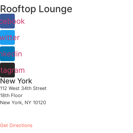
Rooftop Lounge
cebook
witter
nkedin
stagram
New York
112 West 34th Street
18th Floor
New York, NY 10120
PH:
1-646-661-7828
Get Directions