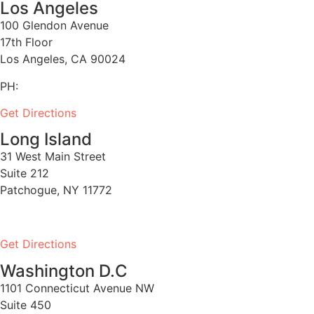
Los Angeles
100 Glendon Avenue
17th Floor
Los Angeles, CA 90024
PH:
1-530-334-5677
Get Directions
Long Island
31 West Main Street
Suite 212
Patchogue, NY 11772
PH:
1-631-581-1000
Get Directions
Washington D.C
1101 Connecticut Avenue NW
Suite 450