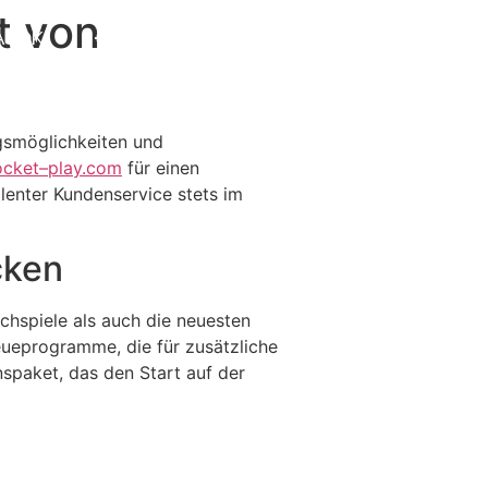
t von
ÁSOK
+36 70 150 1907
gsmöglichkeiten und
ocket–play.com
für einen
lenter Kundenservice stets im
cken
chspiele als auch die neuesten
eueprogramme, die für zusätzliche
spaket, das den Start auf der